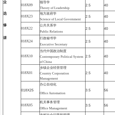
业
领导学
018X09
2.5
40
Theory of Leadership
选
地方政府学
018X23
2.5
40
Science of Local Government
修
公共关系学
018X22
2.5
40
Public Relations
课
行政秘书学
018X24
2.5
40
Executive Secretary
当代中国政治制度
018X10
2.5
40
Contemporary Political System
of China
乡镇企业经营管理
018X01
2.5
40
Country Corporation
Management
办公自动化
018X25
3.5
56
Office Automation
机关事务管理
018X05
3.5
56
Office Management
农村社会问题和管理