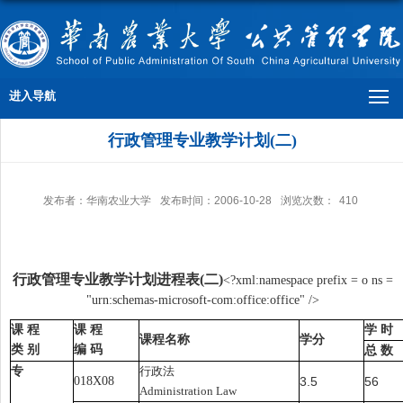
进入导航
行政管理专业教学计划(二)
发布者：华南农业大学
发布时间：2006-10-28
浏览次数：
410
行政管理专业教学计划进程表
(
二
)
<?xml:namespace prefix = o ns =
"urn:schemas-microsoft-com:office:office" />
课 程
课 程
学 时
课程名称
学分
类 别
编 码
总 数
专
行政法
018X08
3.5
56
Administration Law