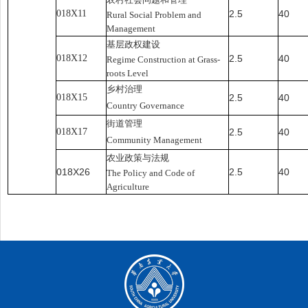
018X11
2.5
40
Rural Social Problem and
Management
基层政权建设
018X12
2.5
40
Regime Construction at Grass-
roots Level
乡村治理
018X15
2.5
40
Country Governance
街道管理
018X17
2.5
40
Community Management
农业政策与法规
018X26
2.5
40
The Policy and Code of
Agriculture