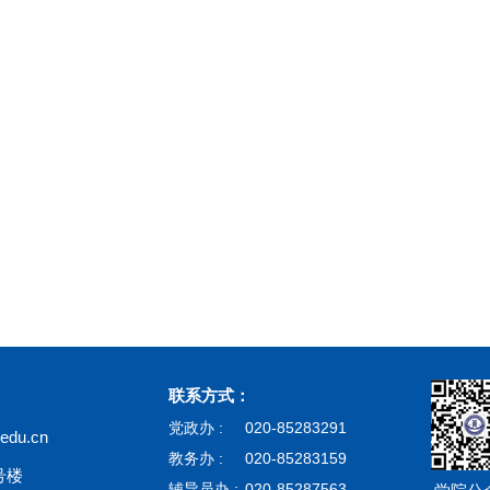
联系方式：
党政办 :
020-85283291
du.cn
教务办 :
020-85283159
号楼
辅导员办 :
020-85287563