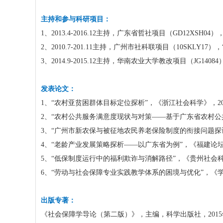
主持和参与科研项目：
1
、
2013.4-2016.12
主持，广东省哲社项目（
GD12XSH04
）
2
、
2010.7-201.11
主持，广州市社科联项目（
10SKLY17
），
3
、
2014.9-2015.12
主持，华南农业大学教改项目（
JG14084
发表论文：
1
、“农村亚贫困群体目标定位探析”，《浙江社会科学》，
2
2
、“农村公共服务满意度现状与对策——基于广东省农村公
3
、“广州市新农保与被征地农民养老保险制度的衔接问题探
4
、“老龄产业发展策略探析——以广东省为例”，《福建论
5
、“低保制度运行中的福利欺诈与消解路径”，《贵州社会
6
、“劳动与社会保障专业实践教学体系的困境与优化”，《
出版专著：
《社会保障学导论（第二版）》，主编，科学出版社，
2015