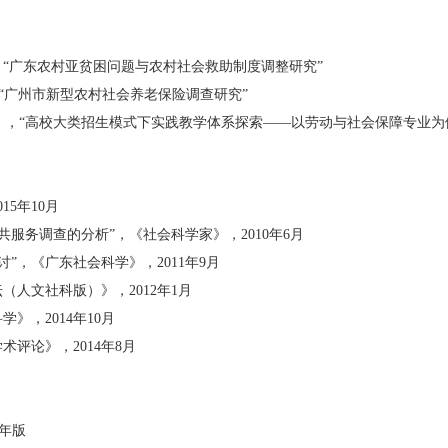
，“广东农村亚贫困问题与农村社会救助制度调整研究”
“广州市新型农村社会养老保险调查研究”
），“高校大类招生模式下实践教学体系探索——以劳动与社会保障专业为
015
年
10
月
共服务调查的分析”，《社会科学家》，
2010
年
6
月
讨”，《广东社会科学》，
2011
年
9
月
坛（人文社科版）》，
2012
年
1
月
科学》，
2014
年
10
月
学术评论》，
2014
年
8
月
年版