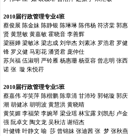
2010
届行政管理专业
4
班
蔡俊展 陈金妹 陈静银 陈琳琳 陈伟杨 符济棠 郭惠
贤 黄慧敏
黄嘉敏 霍晓音 李善辉
梁丽婵 梁敏冰 梁志成 刘华杰 刘素冰
罗浩君 罗健
锋 罗义健 马彩花 潘贤君 庞仲仕
苏兴福 伍淑明
严铃雁 杨惠珊 杨亚容 曾志明 张西
诺 张 璇 朱悦荇
2010
届行政管理专业
5
班
蔡嘉伟 岑笑萍 陈楷鹏 陈章清 甘沛玲 郭铭璇 郭庆
潮 胡健冰
胡明波 黄慧洪 黄晓晴
黄笑媚 李福荣 李婉琴 梁业瑶 林宝露
刘凯彤 卢金
强 阮卓文 陶文龙 吴秋洁 谢绍杰
叶健锋 叶静文
喻 莎 曾锦妹 张迪茜 张 梦 张秋燕