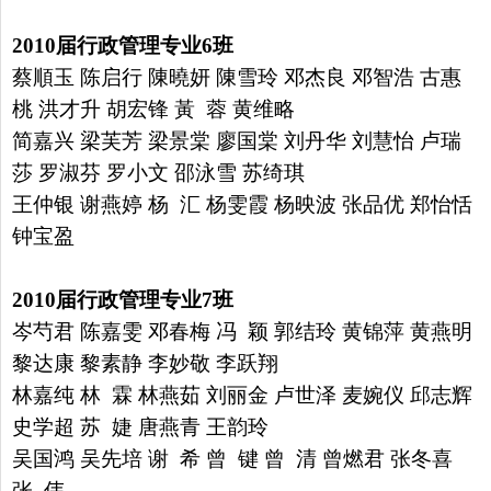
2010
届行政管理专业
6
班
蔡順玉 陈启行 陳曉妍 陳雪玲 邓杰良 邓智浩 古惠
桃 洪才升
胡宏锋 黃 蓉 黄维略
简嘉兴 梁芙芳 梁景棠 廖国棠 刘丹华
刘慧怡 卢瑞
莎 罗淑芬 罗小文 邵泳雪 苏绮琪
王仲银 谢燕婷
杨 汇 杨雯霞 杨映波 张品优 郑怡恬
钟宝盈
2010
届行政管理专业
7
班
岑芍君 陈嘉雯 邓春梅 冯 颖 郭结玲 黄锦萍 黄燕明
黎达康
黎素静 李妙敬 李跃翔
林嘉纯 林 霖 林燕茹 刘丽金 卢世泽
麦婉仪 邱志辉
史学超 苏 婕 唐燕青 王韵玲
吴国鸿 吴先培
谢 希 曾 键 曾 清 曾燃君 张冬喜
张 伟