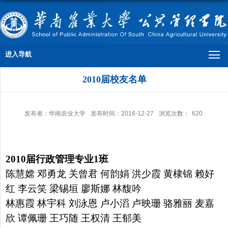
进入导航
2010届校友名单
发布者：华南农业大学
发布时间：2016-12-27
浏览次数：
620
2010
届行政管理专业
1
班
陈慧嫦 邓勇龙 关曾君 何韵娟 洪少霞 黄棣锦 赖好
红 李云笑
梁锡垣 廖斯娜 林馥吟
林惠霞 林宇科 刘泳恩 卢小滔 卢映珊
骆雅丽 麦嘉
欣 谭佩珊 王巧随 王权清 王郁美