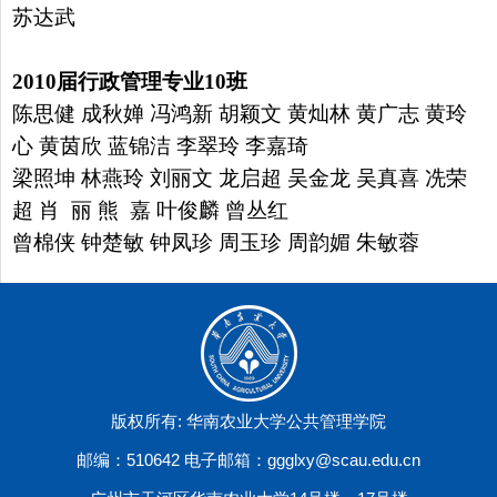
苏达武
2010
届行政管理专业
10
班
陈思健 成秋婵 冯鸿新 胡颖文 黄灿林 黄广志 黄玲
心 黄茵欣
蓝锦洁 李翠玲 李嘉琦
梁照坤 林燕玲 刘丽文 龙启超 吴金龙
吴真喜 冼荣
超 肖 丽 熊 嘉 叶俊麟 曾丛红
曾棉侠 钟楚敏
钟凤珍 周玉珍 周韵媚 朱敏蓉
版权所有: 华南农业大学公共管理学院
邮编：510642 电子邮箱：ggglxy@scau.edu.cn