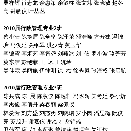
吴祥辉 肖志龙
余惠策 余敏柱 张文炜 张晓敏 赵冬
亮 钟敏仪 叶丛丛
2010
届行政管理专业
2
班
蔡小洁 陈换眉 陈全亨 陈泽荣 邓浩峰 方芳妹 冯锦
塘 冯俊延
关帼翠 洪少青 黄玉华
李锦霞 李炯艺 李智尧 刘燕冰 刘 依
罗小波 骆芳芳
莫东洁 彭艳菲 王 冰 王婉玲
吴佳霖 吴丽施
伍律明 徐 杰 徐秀凤 张海权 张启航
2010
届行政管理专业
3
班
陈兵成 陈 晨 陈淑仪 陈逸轩 冯咏陶 关考廷 黎小炘
李杰俊
李倩丹 梁春丽 梁佩仪
林爱芳 刘方盛 刘杰勇 刘晓珺 罗小园
潘思梅 阮俊
亮 苏旭升 谢嘉仪 谢杰才 谢锦雄
尹伟军 应 如
袁颖琳 曾洁萍 赵振宁 朱汇敏