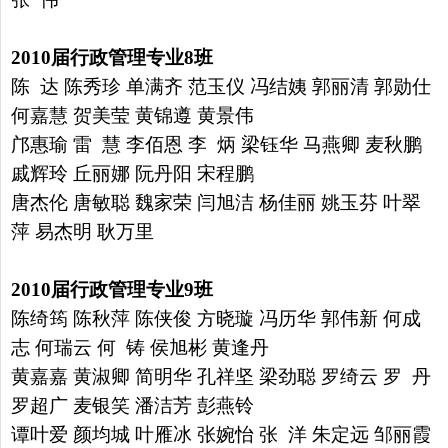
2010
届行政管理专业
8
班
陈 达 陈秀珍 单满齐 范玉仪 冯结姨 郭丽清 郭勋仕
何嘉慧
贺美莹 黄锦遵 黄景伟
邝惠瑜 雷 慧 李佰恩 李 炳 梁钰华
马燕卿 麦秋鹏
戚辉玲 丘丽娜 阮丹阳 宋程鹏
唐杰伦 唐敏聪
魏家荣 闫旭洁 杨佳丽 姚玉芬 叶翠
萍 易杰明 耿万里
2010
届行政管理专业
9
班
陈绮筠 陈秋萍 陈侠俊 方晓璇 冯历华 郭伟新 何成
志 何瑞云
何 铸 侯旭彬 黄逢丹
黄嘉嘉 黄淑卿 简明华 孔祥坚 梁劲聪
罗绮云 罗 丹
罗超广 麦银笑 潘洁芳 彭燕铃
谭叶爱 颜均城
叶雁冰 张婉怡 张 洋 朱定远 邹丽霞