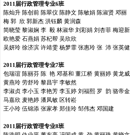
2011
届行政管理专业
6
班
陈灿升 陈创前 陈翠仪 陈静文 陈敏娟 陈淑贤 邓丽
梅 郭 欣
郭新杰 洪钰麟 黄润森
简晓莹 黎淑娴 李 毅 林淑华 刘彩娟
刘杏菲 梅迎新
欧艳爱 石燕娟 苏杞帮 吴欣欣
吴妍玲 徐济滨
许靖雯 杨梦霏 张惠玲 张 沛 张英健
2011
届行政管理专业
7
班
包瑞谊 陈丽芬 陈 艳 邓基和 董江桥 黄丽婷 黄龙威
黄燕玲 劳舒玲 黎昌宇 李敏然
李淑贞 李小玉 李艳芳 李玉婷 刘福熙
罗 韵 骆帝金
马嘉欣 麦艳婷 潘凤敏 区转崧
王小玲 伍锦添
张家孝 郑佳玲 邹伟杰 邓国建
2011
届行政管理专业
8
班
陈浩明 仇业平 董东亮 冯国成 黄 劲 黄丽珠 黄晓文