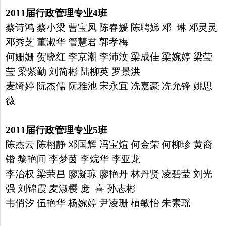
2011
届行政管理专业
4
班
蔡诗鸿 蔡小梁 曹宝凤 陈春媛 陈聘娣 邓 琳 邓灵灵
邓秀芝
董淑华 管慧君 郭孝梅
何姗姗 贺晓红 李京潮 李沛汶 梁成佳
梁婉婷 梁莹
莹 梁紫勤 刘简彬 陆柳英 罗景洪
麦绮婷 阮杰儒
阮雅池 宋永宜 冼嘉豪 冼允锋 姚思
薇
2011
届行政管理专业
5
班
陈杰云 陈栩静 邓国辉 冯宝煊 何金荣 何柳珍 黄裔
锴 黎艳间
李梦茵 李烷华 李亚龙
李治权 梁荣昌 廖凝琼 廖艳丹 林丹贤
凌碧莹 刘光
强 刘锦霞 麦淑樱 庞 喜 孙志彬
韦俏汐 伍艳华
杨婉婷 尹凌珊 植敏怡 朱素瑶