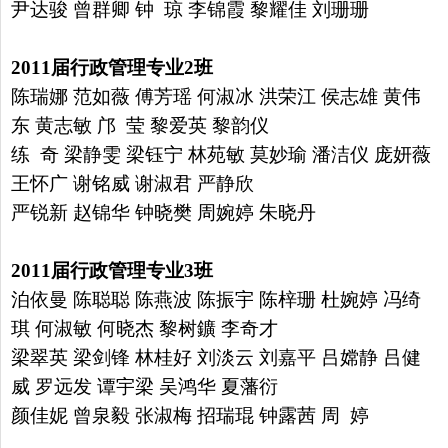
尹达骏 曾群卿
钟 琼 李锦霞 黎耀佳 刘珊珊
2011
届行政管理专业
2
班
陈瑞娜 范如薇 傅芳瑶 何淑冰 洪荣江 侯志雄 黄伟
东 黄志敏
邝 莹 黎爱英 黎韵仪
练 奇 梁静雯 梁钰宁 林苑敏 莫妙瑜
潘洁仪 庞妍薇
王怀广 谢铭威 谢淑君 严静欣
严锐新 赵锦华
钟晓樊 周婉婷 朱晓丹
2011
届行政管理专业
3
班
泊依曼 陈聪聪 陈燕波 陈振宇 陈梓珊 杜婉婷 冯绮
琪 何淑敏
何晓杰 黎树鑛 李奇才
梁翠英 梁剑锋 林桂好 刘淡云 刘嘉平
吕嫦静 吕健
威 罗远发 谭宇梁 吴鸿华 夏藩衍
颜佳妮 曾泉毅
张淑梅 招瑞琨 钟露茜 周 婷