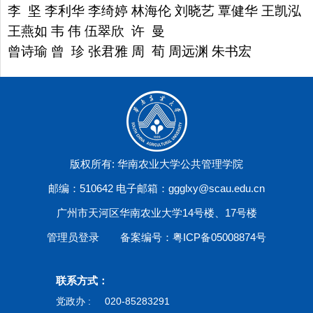
李 坚 李利华 李绮婷 林海伦 刘晓艺
覃健华 王凯泓
王燕如 韦 伟 伍翠欣 许 曼
曾诗瑜 曾 珍 张君雅 周 荀 周远渊 朱书宏
版权所有: 华南农业大学公共管理学院
邮编：510642 电子邮箱：ggglxy@scau.edu.cn
广州市天河区华南农业大学14号楼、17号楼
管理员登录
备案编号：粤ICP备05008874号
联系方式：
党政办 :
020-85283291