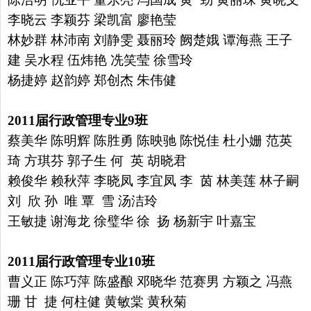
李晓云
李颖芬 梁凯富 廖艳莹
林妙群 林沛南 刘静雯 聂丽玲 阙楚娥
谭海燕 王子
建 吴水程 伍炜艳 冼笑莹 徐雪玲
杨捷婷 赵韵婷
郑创杰 朱伟健
2011
届行政管理专业
9
班
蔡美华 陈明辉 陈胜勇 陈映驰 陈悦佳 杜小姗 范英
琦 方琪芬
郭子生 何 英 胡晓君
赖俊华 赖秋萍 李晓凤 李宜凤 李 茵
林美莲 林子嗣
刘 欣 孙 唯 覃 雪 汤洁玲
王敏捷 谢海龙 徐璧华 徐 扬 杨新宇 叶嘉宝
2011
届行政管理专业
10
班
曹义正 陈巧萍 陈盛酿 邓晓华 范赛男 方颖之 冯燕
珊 甘 捷
何柱健 黄敏棠 黄秋菊