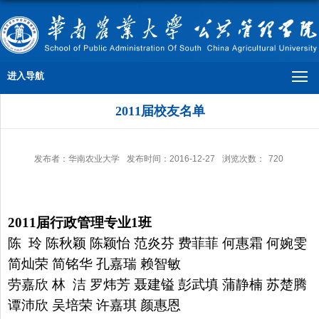
进入导航
2011届校友名单
发布者：华南农业大学
发布时间：2016-12-27
浏览次数：
720
2011
届行政管理专业
1
班
陈 玲 陈秋颖 陈颖怡 范炎芬 费菲菲 何惠霜 何婉雯
简灿荣
简铭华 孔嘉瑞 赖智敏
劳嘉欣 林 洁 罗炜芳 聂建镒 彭武填
蒲静楠 苏楚腾
谭沛欣 吴培荣 许嘉琪 颜惠恩