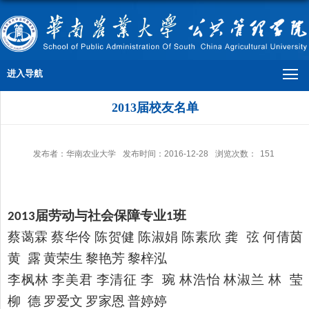
进入导航
2013届校友名单
发布者：华南农业大学
发布时间：2016-12-28
浏览次数：
151
届劳动与社会保障专业
班
2013
1
蔡蔼霖
蔡华伶
陈贺健
陈淑娟
陈素欣
龚
弦
何倩茵
黄
露
黄荣生
黎艳芳
黎梓泓
李枫林
李美君
李清征
李
琬
林浩怡
林淑兰
林
莹
柳
德
罗爱文
罗家恩
普婷婷