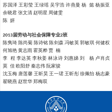
苏国泽
王彩莹
王绿瑶
吴宇浩
许燕曼
杨
懿
杨振亚
余晓君
张文清
赵明星
周健雯
陈
妍
届劳动与社会保障专业
班
2013
2
陈隽琦
陈尚菊
陈诗铭
陈
剑森
冯敏英
郭敏琪
何健权
何旭艳
黄志雨
霍英桦
贾
楠
李
程
李达英
李秋姜
林泳诗
刘惠娣
刘
杨
卢肖贞
莫
佳
欧阳舒
秦志伟
阮家骏
沈玉梅
唐莲馨
王昕昊
王一珺
王昕彤
徐佩怡
杨志豪
翟晓燕
赵世华
郑梅双