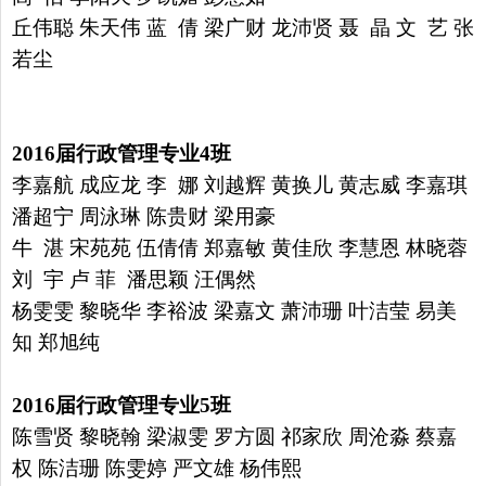
丘伟聪 朱天伟 蓝 倩 梁广财
龙沛贤 聂 晶 文 艺 张
若尘
2016
届行政管理专业
4
班
李嘉航 成应龙 李 娜 刘越辉 黄换儿 黄志威 李嘉琪
潘超宁
周泳琳 陈贵财 梁用豪
牛 湛 宋苑苑 伍倩倩 郑嘉敏 黄佳欣
李慧恩 林晓蓉
刘 宇 卢 菲 潘思颖 汪偶然
杨
雯雯
黎晓华
李裕波 梁嘉文 萧沛珊 叶洁莹 易美
知 郑旭纯
2016
届行政管理专业
5
班
陈雪贤 黎晓翰 梁淑雯 罗方圆 祁家欣 周沧淼 蔡嘉
权 陈洁珊
陈雯婷 严文雄 杨伟熙