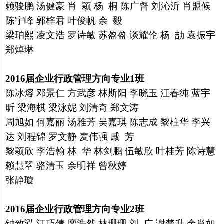
赖骏鹏 汤健豪 肖 颖 杨 桐 陈广督
刘沁沂 肖盟候
陈宇峰 郭梓君 叶俊帆 余 毅
梁珀熙 凌文浩
罗诗敏 苏盈盈 谈耀伦 杨 劼 袁振宇
郑焯琳
2016
届企业行政管理方向专业
1
班
陈冰熔 邓景仁 方武彦 林斯阳 李晓玉 江春纯 蓝宇
昕 梁海棋
梁泳妮 刘清奇 郑文涛
周旭如 何嘉丽 汤雅芳 吴嘉琪 陈志成
黎柱华 李兴
达 刘程锦 罗文静 麦伟强 戚 芳
黎颖欣 李浩翰
林 华 林剑鹏 伍敏欣 叶桂芳 陈诗慧
赖慧翠 骆清玉 余明祥
曾秋婷
张静璇
2016
届企业行政管理方向专业
2
班
钟致泓 江巧倩 廖浩然 林珊珊 刘 广 谢楚升 余肖如