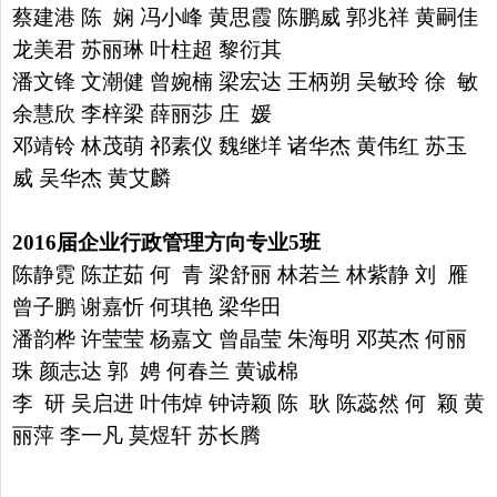
蔡建港 陈 娴 冯小峰 黄思霞 陈鹏威 郭兆祥 黄嗣佳
龙美君
苏丽琳 叶柱超 黎衍其
潘文锋 文潮健 曾婉楠 梁宏达 王柄朔
吴敏玲 徐 敏
余慧欣 李梓梁 薛丽莎 庄 媛
邓靖铃 林茂萌 祁素仪
魏继垟 诸华杰 黄伟红 苏玉
威 吴华杰 黄艾麟
2016
届企业行政管理方向专业
5
班
陈静霓 陈芷茹 何 青 梁舒丽 林若兰 林紫静 刘 雁
曾子鹏
谢嘉忻 何琪艳 梁华田
潘韵桦 许莹莹 杨嘉文 曾晶莹
朱海明 邓英杰 何丽
珠 颜志达 郭 娉 何春兰 黄诚棉
李 研
吴启进 叶伟焯 钟诗颖 陈 耿 陈蕊然 何 颖 黄
丽萍 李一凡
莫煜轩 苏长腾