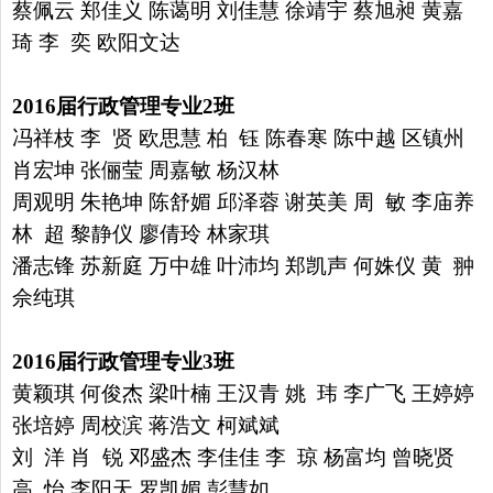
蔡佩云
郑佳义 陈蔼明 刘佳慧 徐靖宇 蔡旭昶 黄嘉
琦 李 奕 欧阳文达
2016
届行政管理专业
2
班
冯祥枝 李 贤 欧思慧 柏 钰 陈春寒 陈中越 区镇州
肖宏坤
张俪莹 周嘉敏 杨汉林
周观明
朱艳坤 陈舒媚 邱泽蓉
谢英美 周 敏 李庙养
林 超 黎静仪 廖倩玲 林家琪
潘志锋
苏新庭
万中雄 叶沛均 郑凯声 何姝仪 黄 翀
佘纯琪
2016
届行政管理专业
3
班
黄颖琪 何俊杰 梁叶楠 王汉青 姚 玮 李广飞 王婷婷
张培婷
周校滨 蒋浩文 柯斌斌
刘 洋
肖 锐 邓盛杰 李佳佳 李 琼 杨富均
曾晓贤
高 怡 李阳天 罗凯媚 彭慧如