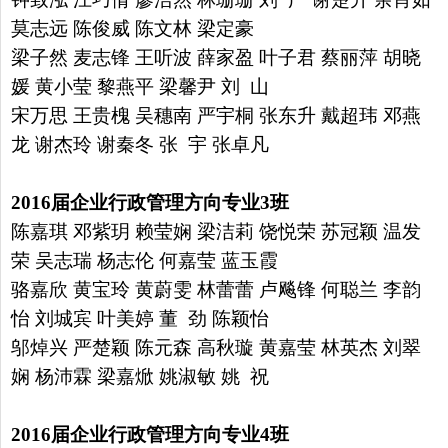
莫志远
陈俊威 陈文林 梁定豪
梁子然 麦志锋 王听波 薛家盈 叶子君
蔡丽萍 胡晓
媛 黄小莹 黎燕平 梁馨尹 刘 山
宋万思 王贵槐
吴穗南 严宇桐 张东升 戴超玮 邓燕
龙 谢杰玲 谢秦冬
张 宇 张卓凡
2016
届企业行政管理方向专业
3
班
陈嘉琪 邓紫玥 赖莹娴 梁洁莉 饶悦荣 苏冠颖 温发
荣 吴志瑞
杨志伦 何嘉莹 蓝玉霞
骆嘉欣 黄宝玲 黄蔚雯 林蕾蕾 卢飚锋
何聪兰 李韵
怡 刘城宾 叶美婷 董 劲 陈颖怡
邬焯兴 严楚颖
陈元森 高秋璇 黄嘉莹 林英杰 刘翠
娴 杨沛霖 梁嘉焮 姚淑敏
姚 祝
2016
届企业行政管理方向专业
4
班