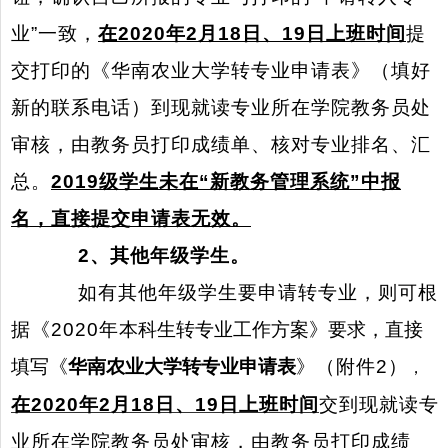
业”一致，
在
2020
年
2
月
18
日、
19
日上班时间
提
交打印的《华南农业大学转专业申请表》（填好
新的联系电话）到现就读专业所在学院教务员处
审核，由教务员打印成绩单、核对专业排名、汇
总。
2019
级学生未在“新教务管理系统”中报
名，直接提交申请表无效。
2
、其他年级学生。
如有其他年级学生要申请转专业，则可根
据《
2020
年
本科生转专业工作方案》要求，直接
填写《
华南农业大学转专业申请表
》（附件
2
）
，
在
2020
年
2
月
18
日、
19
日上班时间
交到现就读专
业所在学院教务员处审核，由教务员打印成绩