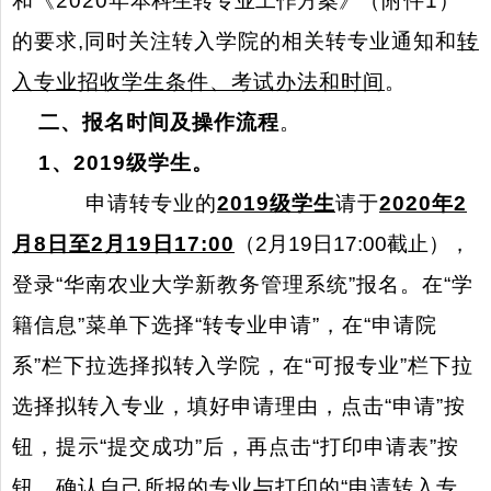
和《
2020
年
本科生转专业工作方案》
（附件
1
）
的要求
,
同时关注转入学院的相关转专业通知和
转
入专业招收学生条件、考试办法和时间
。
二、报名时间及操作流程
。
1
、
2019
级学生。
申请转专业的
2019
级学生
请于
2020
年
2
月
8
日至
2
月
19
日
17:00
（
2
月
19
日
17:00
截止），
登录“华南农业大学新教务管理系统”报名。在“学
籍信息”菜单下选择“转专业申请”，在“申请院
系”栏下拉选择拟转入学院，在“可报专业”栏下拉
选择拟转入专业，填好申请理由，点击“申请”按
钮，提示“提交成功”后，再点击“打印申请表”按
钮，确认自己所报的专业与打印的“申请转入专