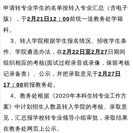
申请转专业学生的名单按转入专业汇总（含电子
版），于
2
月
21
日
12
：
00
前统一送教务处学籍
科。
3
、转入学院根据学生报名情况、招收学生条
件、学院遴选办法，在
2
月
22
日至
2
月
27
日期间
组织相应的考核
(
面试过程录音或录像，保留考核
记录备查）、公示，并把录取意见于
2
月
27
日
17
：
00
前报教务处。
4
、教务处根据《
2020
年
本科生转专业工作方
案》
中计划招生人数及转入学院的考核、录取意
见，汇总报学校转专业领导小组审批，录取结果
在教务处网页上公示。