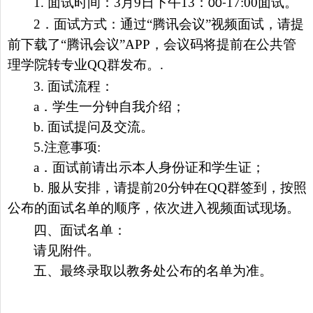
1.
面试时间：
3
月
9
日下午
13
：
17:00
面试。
00-
2
．面试方式：通过“腾讯会议”视频面试，请提
前下载了“腾讯会议”
APP
，会议码将提前在公共管
理学院转专业
QQ
群发布。
.
3.
面试流程：
a
．学生一分钟自我介绍；
b.
面试提问及交流。
5.
注意事项
:
a
．面试前请出示本人身份证和学生证；
b.
服从安排，请提前
20
分钟在
QQ
群签到，按照
公布的面试名单的顺序，依次进入视频面试现场。
四、面试名单：
请见附件。
五、最终录取以教务处公布的名单为准。