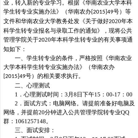
业，转入新的专业学习。根据《华南农业大学本科
学生转专业实施办法》（华南农办
号）等
[2015]49
文件和华南农业大学教务处发《关于做好
20
年本
20
科学生转专业报名与录取工作的通知》，现将公共
管理
学院关于
20
年本科学生转专业的有关事项通
20
知如下：
一、学生转专业的条件，严格按照《华南农业
大学本科学生转专业实施办法》（华南农办
号）的相关要求执行。
[2015]49
二、心理测试
1
．心理测试时间：
3
月
8
日下午
15
：
00-17
：
00
2
．面试方式：电脑网络。请提前准备好电脑及
网络，并提前
20
分钟进入公共管理学院转专业
QQ
群：
1061257148
。
三、面试安排：