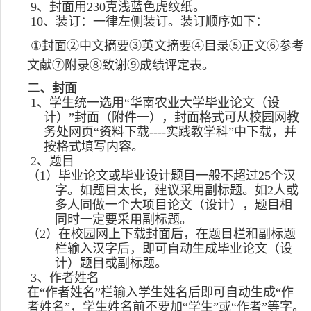
9
、封面用
230
克浅蓝色虎纹纸。
10
、装订：一律左侧装订。装订顺序如下：
①
封面
②
中文摘要
③
英文摘要
④
目录
⑤
正文
⑥
参考
文献
⑦
附录
⑧
致谢
⑨
成绩评定表
。
二、封面
1
、学生统一选用“华南农业大学毕业论文（设
计）”封面（附件一），封面格式可从校园网教
务处网页“资料下载
----
实践教学科”中下载，并
按格式填写内容。
2
、题目
（
1
）毕业论文或毕业设计题目一般不超过
25
个汉
字。如题目太长，建议采用副标题。如
2
人或
多人同做一个大项目论文（设计），题目相
同时一定要采用副标题。
（
2
）在校园网上下载封面后，在题目栏和副标题
栏输入汉字后，即可自动生成毕业论文（设
计）题目或副标题。
3
、作者姓名
在“作者姓名”栏输入学生姓名后即可自动生成“作
者姓名”，学生姓名前不要加“学生”或“作者”等字。