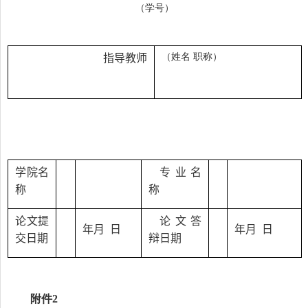
（学号）
（姓名 职称）
指导教师
学院名
专业名
称
称
论文提
论文答
年
月 日
年
月 日
交日期
辩日期
附件
2