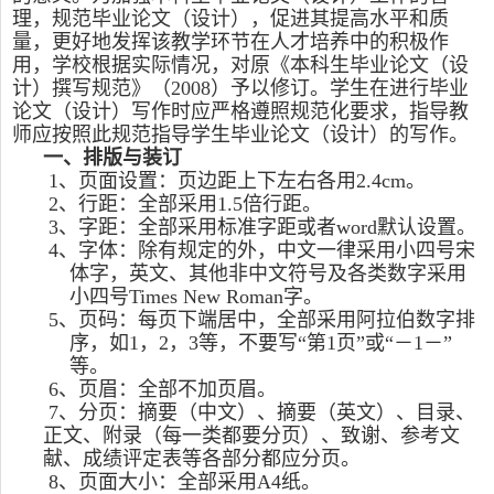
理，规范毕业论文（设计），促进其提高水平和质
量，更好地发挥该教学环节在人才培养中的积极作
用，学校根据实际情况，对原《本科生毕业论文（设
计）撰写规范》（
2008
）予以修订。学生在进行毕业
论文（设计）写作时应严格遵照规范化要求，指导教
师应按照此规范指导学生毕业论文（设计）的写作。
一、排版与装订
1
、页面设置：页边距上下左右各用
2.4cm
。
2
、行距：全部采用
1.5
倍行距。
3
、字距：全部采用标准字距或者
word
默认设置。
4
、字体：除有规定的外，中文一律采用小四号宋
体字，英文、其他非中文符号及各类数字采用
小四号
Times New Roman
字。
5
、页码：每页下端居中，全部采用阿拉伯数字排
序，如
1
，
2
，
3
等，不要写“第
1
页”或“－
1
－”
等。
6
、页眉：全部不加页眉。
7
、分页：摘要（中文）、摘要（英文）、目录、
正文、附录（每一类都要分页）、致谢、参考文
献、成绩评定表等各部分都应分页。
8
、页面大小：全部采用
A4
纸。