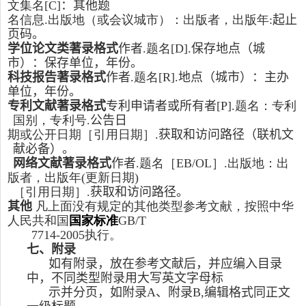
文集名
[C]
：其他题
名信息
.
出版地（或会议城市）：出版者，出版年
:
起止
页码
。
学位论文类著录格式
作者
.
题名
[D]
.
保存地点（城
市）：保存单位，年份
。
科技报告著录格式
作者
.
题名
[R]
.
地点（城市）：主办
单位，年份
。
专利文献著录格式
专利申请者或所有者
[P]
.
题名：专利
国别，专利号
.
公告日
期或公开日期［引用日期］
.
获取和访问路径（联机文
献必备）
。
网络文献著录格式
作者
.
题名［
EB
/
OL
］
.
出版地：出
版者，出版年
(
更新日期
)
［引用日期］
.
获取和访问路径
。
其他
凡上面没有规定的其他类型参考文献，按照
中华
人民共和国
国家标准
GB/T
7714-2005
执行。
七、附录
如有附录，放在
参考文献
后，并应编入目录
中，不同类型附录用大写英文字母标
示并分页，如
附录
A
、
附录
B,
编辑格式同正文