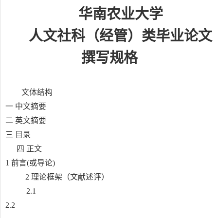
华南农业大学
人文社科（经管）类毕业论文
撰写规格
文体结构
一 中文摘要
二 英文摘要
三 目录
四 正文
1
前言
(
或导论
)
2
理论框架（文献述评）
2.1
2.2