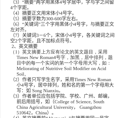
（
3
）“摘要”两字用黑体
4
号字居中，字与字之间留
4
个字距。
（
4
）摘要正文用宋体小
4
号字。
（
5
）摘要字数为
300-600
字左右。
（
6
）“关键词”三个字用黑体小
4
号字，与摘要正文
左对齐。
（
7
）关键词
3
－
6
个，宋体小
4
号字，各关键词之间
空
2
个字距，且不加标点符号。
2
、英文摘要
（
1
）英文摘要上方应有论文的英文题目，采用
Times New Roman
4
号字，加黑，居中排列，题
目中的每一个实词的第一个字母用大写，如：
Meliorating of Nutritive Soil Modifier on Acid
Soil
。
（
2
）作者只写学生名字，采用
Times New Roman
小
4
号字，居中排列，姓和名的第一个字母用大
写：如
Song Nianxiu
。
（
3
）作者单位应包括学院、学校、广州、邮编，
前后用括号，如（
College of Science, South
China Agricultural University
，
Guangzhou
510642
，
China
）。