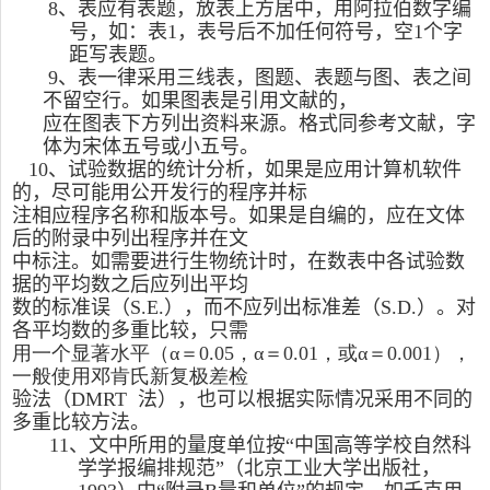
8
、表应有表题，放表上方居中，用阿拉伯数字编
号，如：表
1
，表号后不加任何符号，空
1
个字
距写表题。
9
、表一律采用三线表，图题、表题与图、表之间
不留空行。
如果图表是引用文献的，
应
在图表下方
列出资料来源
。
格式同参考文献，字
体为宋体五号或小五号。
10
、试验数据的统计分析，如果是应用计算机软件
的，尽可能用公开发行的程序并标
注相应程序名称和版本号。如果是自编的，应在文体
后的附录中列出程序并在文
中标注。如需要进行生物统计时，在数表中各试验数
据的平均数之后应列出平均
数的标准误（
S.E.
），而不应列出标准差（
S.D.
）。对
各平均数的多重比较，只需
用一个显著水平（
α
＝
0.05
，
α
＝
0.01
，或
α
＝
0.001
），
一般使用邓肯氏新复极差检
验法（
DMRT
法），也可以根据实际情况采用不同的
多重比较方法。
11
、文中所用的量度单位按“中国高等学校自然科
学学报编排规范”（北京工业大学出版社，