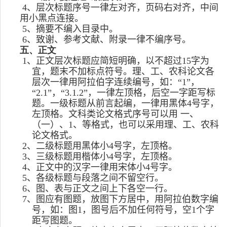
4
、层次标题序号一律左对齐，页码右对齐，中间
用小黑点连接。
5
、摘要不编入目录中。
6
、致谢、参考文献、附录一律不编序号。
五、正文
1
、正文层次标题应简短明确，以不超过
15
字为
宜，题末不加标点符号。理、工、农科论文各
层次一律用阿拉伯字连续编号，如：“
1”
，
“
2.1”
，“
3.1.2”
，一律左顶格，后空一字距写标
题。一级标题从前言起编，一律用黑体
4
号字，
左顶格。文科类论文格式序号可以用 一、
（一）、
1
、等格式，也可以采用理、工、农科
论文格式。
2
、二级标题用黑体小
4
号字，左顶格。
3
、三级标题用楷体小
4
号字，左顶格。
4
、正文中的汉字一律用宋体小
4
号字。
5
、各级标题与段落之间不留空行。
6
、图、表与正文之间上下各空一行。
7
、图应有图题，放图下方居中，用阿拉伯数字编
号，如：图
1
，图号后不加任何符号，空
1
个字
距写图题。