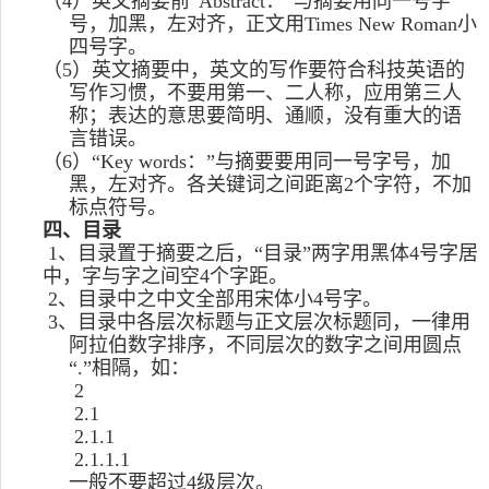
（
4
）英文摘要前“
Abstract
：”与摘要用同一号字
号，加黑，左对齐，正文用
Times New Roman
小
四号字。
（
5
）英文摘要中，英文的写作要符合科技英语的
写作习惯，不要用第一、二人称，应用第三人
称；表达的意思要简明、通顺，没有重大的语
言错误。
（
6
）“
Key words
：”与摘要要用同一号字号，加
黑，左对齐。各关键词之间距离
2
个字符，不加
标点符号。
四、目录
1
、目录置于摘要之后，“目录”两字用黑体
4
号字居
中，字与字之间空
4
个字距。
2
、目录中之中文全部用宋体小
4
号字。
3
、目录中各层次标题与正文层次标题同，一律用
阿拉伯数字排序，不同层次的数字之间用圆点
“
.”
相隔，如：
2
2.1
2.1.1
2.1.1.1
一般不要超过
4
级层次。