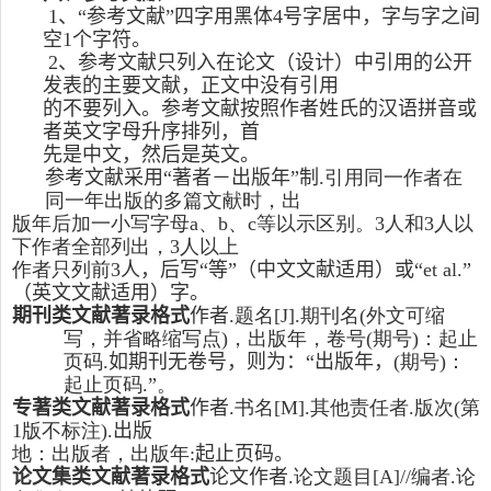
1
、“参考文献”四字用黑体
4
号字居中，字与字之间
空
1
个字符。
2
、参考文献只列入在论文（设计）中引用的公开
发表的主要文献，正文中没有引用
的不要列入。
参考文献按照作者姓氏的汉语拼音或
者英文字母升序排列，
首
先是中文，然后是英文。
参考文献采用
“著者－出版年”制
.
引用同一作者在
同一年出版的多篇文献时，出
版年后加一小写字母
a
、
b
、
c
等以示区别。
3
人和
3
人以
下作者全部列出，
3
人以上
作者只列前
3
人，后写“等”
（中文文献适用）或“
et al
.”
（英文文献适用）
字
。
期刊类文献著录格式
作者
.
题名
[J]
.
期刊名
(
外文可缩
写，并省略缩写点
)
，出版年，卷号
(
期号
)
：起止
页码
.
如期刊无卷号，则为：“出版年
，
(
期号
)
：
起止页码
.”
。
专著类文献著录格式
作者
.
书名
[M]
.
其他责任者
.
版次
(
第
1
版不标注
).
出版
地：出版者，出版年
:
起止页码
。
论文集类文献著录格式
论文作者
.
论文题目
[A]
//
编者
.
论