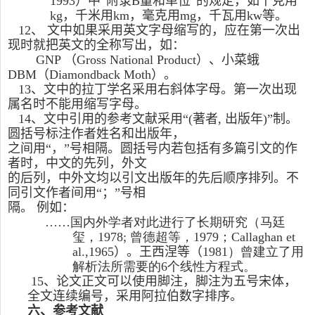
1993
）中“附录
B
量和单位”的规定，如千克用
kg
，千米用
km
，毫克用
mg
，千瓦用
kw
等。
12
、 文中如果采用英文字母缩写的，应在第一次出
现时就把英文的全称写出，如：
GNP
（
Gross National Product
）、小菜蛾
DBM
（
Diamondback Moth
）。
13
、文中的拉丁学名采用右斜体字母。第一次出现
属名时不能用缩写字母。
14
、文中引用的参考文献采用“
(
著者
,
出版年
)”
制。
圆括号标注作者姓名和出版年，
之间用“，”号相隔。
圆括号内若包括有多篇引文的作
者时，中文的先列，外文
的后列，中外文均以引文出版年的先后顺序排列。不
同引文作者间用“；”号相
隔。
例如：
……
国内外学者对此进行了长期研究（马廷
玺，
1978;
曾德超等，
1979
；
Callaghan et
al
.
,1965
）。王
西涅等
（
1981
）曾建立了用
解析法所需要的
6
个线性方程式。
15
、论文正文可以使用脚注，脚注为五号宋体，
全文连续编号，采用阿拉伯数字排序。
六、参考文献