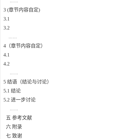
……
3 (
章节内容自定
)
3.1
3.2
……
4
（章节内容自定）
4.1
4.2
……
5
结语（结论与讨论）
5.1
结论
5.2
进一步讨论
……
五 参考文献
六 附录
七 致谢