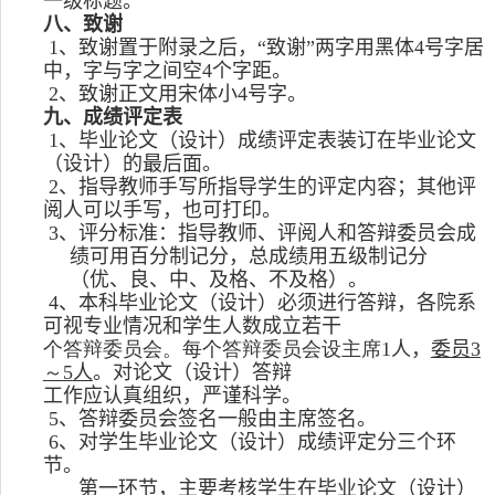
一级标题
。
八、致谢
1
、致谢置于附录之后，“致谢”两字用黑体
4
号字居
中，字与字之间空
4
个字距。
2
、致谢正文用宋体小
4
号字。
九、成绩评定表
1
、毕业论文（设计）成绩评定表装订在毕业论文
（设计）的最后面。
2
、指导教师手写所指导学生的评定内容；其他评
阅人可以手写，也可打印。
3
、评分标准：指导教师、评阅人和答辩委员会成
绩可用百分制记分，总成绩用五级制记分
（优、良、中、及格、不及格）。
4
、
本科毕业论文（设计）必须进行答辩，各院系
可视专业情况和学生人数成立若干
个答辩委员会。每个答辩委员会设主席
1
人，
委员
3
～
5
人
。对论文（设计）答辩
工作应认真组织，严谨科学。
5
、答辩委员会签名一般由主席签名。
6
、
对学生毕业论文（设计）成绩评定分三个环
节。
第一环节，主要考核学生在毕业论文（设计）