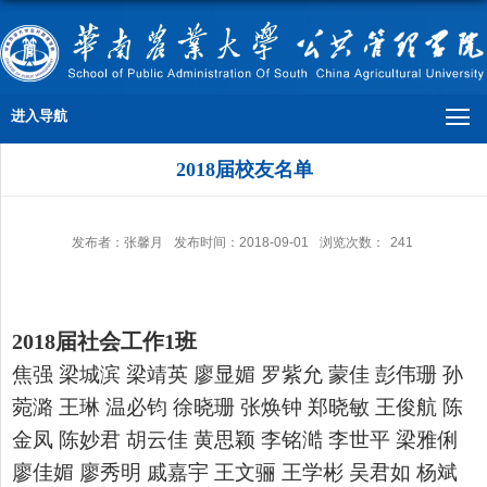
进入导航
2018届校友名单
发布者：张馨月
发布时间：2018-09-01
浏览次数：
241
2018届社会工作1班
焦强 梁城滨 梁靖英 廖显媚 罗紫允 蒙佳 彭伟珊 孙
菀潞 王琳 温必钧 徐晓珊 张焕钟 郑晓敏 王俊航 陈
金凤 陈妙君 胡云佳 黄思颖 李铭澔 李世平 梁雅俐
廖佳媚 廖秀明 戚嘉宇 王文骊 王学彬 吴君如 杨斌