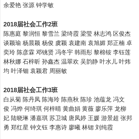
余爱艳 张源 钟学敏
2018届社会工作2班
陈惠庭 黎润恒 黎雪兰 梁绮霞 梁莹 林志鸿 区俊杰
谈颖瑜 杨晨颖 杨俊 虞颖 袁建南 袁旭媚 郑正楠 卓
奕玲 陈彦霖 邓铫贤 冯冬宇 韩雨彤 黎棉铵 李钰莲
林秋娜 石梓昕 孙鑫杰 温翠欢 吴韵静 叶水儿 叶炜
均 叶泽钿 袁颖君 周丽敏
2018届社会工作3班
白从菊
陈丹凤
陈海玲
陈燕秋
陈珍
池蕴龙
冯文
俊
冯烨
何绮琪
何梓晴
黄曲娟
黄薇
廖乐萍
龙柳
妃
陆晓琳
潘嘉琪
苏卫城
唐凤婷
王媛
游景超
张邦
勇
郑红星
钟文钰
李惠诗
廖曦
林锶
刘纯霞