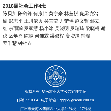
2018届社会工作4班
陈贝加
陈剑锋
何康怡
黄宇豪
林莹祺
庞露
彭铭
榆
彭志平
王川依页
吴莹莹
尹楚瑶
赵文哲
邹立
红
佘雨瀚
罗家慧
杨小冰
吴晓明
罗瑞琦
梁晓桐
谢
仪
区焕兴
陈静
何佳霖
梁俊桦
唐增烽
钟璟
罗千慧
钟梓垚
版权所有: 华南农业大学公共管理学院
邮编：510642 电子邮箱：ggglxy@scau.edu.cn
广州市天河区华南农业大学14号楼、17号楼