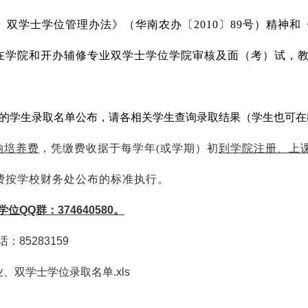
、双学士学位管理办法》（华南农办〔
2010
〕
89
号）精神和
在学院和开办辅修专业双学士学位学院审核及面（考）试，
。
的学生录取名单公布，请各相关学生查询录取结果（学生也可在
纳培养费
，凭缴费收据于每学年
(
或学期）初
到学院注册、上
费按学校财务处公布的标准执行。
学位
QQ
群：
374640580
。
话：
85283159
、双学士学位录取名单.xls