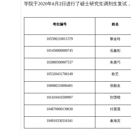
学院于
2020
年
月
日进行了硕士研究生调剂生复试
6
2
考生编号
姓名
105590210011579
黎金玲
101450000009745
岳鑫彤
102880500007537
朱唐巧
105320431706149
欧艺
100080210006401
张殿友
101410410509997
刘雪晴
104870000139630
付晨晨
104910330316341
秦海宾