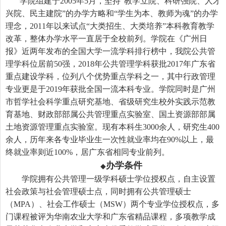
学院组建于
2005
年
5
月，坚持“教学立院、科研强院、人才
兴院、民主建院”的办学方略和“学生为本、教师为魂”的办学
理念，
2011
年以来试点“大类招生、大类培养”本科教育教学
改革，整体办学水平一直居于全校前列。学院在《广州日
报》近两年发布的全国大学一流学科排行榜中，我院公共管
理学科位居前
50
强，
2018
年公共管理学科获批
2017
年广东省
重点建设学科，位列八个优势重点学科之一，其中行政管理
专业更是于
2019
年获批全国一流本科专业。学院同时是广州
市哲学社会科学重点研究基地、省级研究生校外实践示范教
育基地、财政部部属公共管理重点实验室、国土资源部部属
土地资源管理重点实验室。现有本科生
3000
余人，研究生
400
余人，历年来各专业毕业生一次性就业率均在
90%
以上，最
终就业率则近
100%
，居广东省相同专业前列。
办学条件
◆
学院拥有公共管理一级学科硕士学位授权点，自主设置
社会政策与社会管理硕士点，同时拥有公共管理硕士
（
MPA
）、社会工作硕士（
MSW
）两个专业学位授权点，多
门课程被评为华南农业大学和广东省精品课程，多项教学成