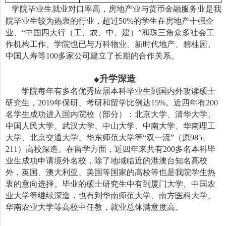
学院毕业生就业对口率高，房地产业与货币金融服务业是我
院毕业生较为热衷的行业，超过
50%
的学生在房地产十强企
业、“中国四大行（工、农、中、建）”和珠三角众多社会工
作机构工作。学院也已与万科物业、新时代地产、碧桂园、
中国人寿等
100
多家公司建立了长期的合作关系。
升学深造
◆
学院每年有多名优秀应届本科毕业生到国内外攻读硕士
研究生，
2019
年保研、考研和留学比例达
15%
。近四年有
200
名学生成功进入国内院校（部分）：北京大学、清华大学、
中国人民大学、武汉大学、中山大学、中南大学、华南理工
大学、北京交通大学、华东师范大学等“双一流”（原
985
、
211
）高校深造。在留学方面，近四年来共有
200
多名本科毕
业生成功申请境外名校，除了地域临近的港澳台知名高校
外，英国、澳大利亚、美国等国家的高校等也是我院学生热
衷的意向选择。毕业的硕士研究生中有到厦门大学、中国农
业大学等继续深造，也有到华南师范大学、南方医科大学、
华南农业大学等高校中任教，就业总体满意度高。