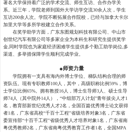
著名大学保持着广泛的学术交流、师生互访、合作办学关
系。近三年，学院老师到国外大学访学交流
30
余人次，学生
互访
200
余人次。学院不断拓展合作院校，已经与加拿大卡尔
加里大学等多所学校建立合作关系。
在奖学助学方面，广东东图规划科技有限公司、中山市
创世纪汽车有限公司等多家企业为本科生和研究生提供奖学
金
,
同时学院也为家庭经济困难学生提供多个勤工助学岗位
,
多
渠道、多举措保障学生顺利完成学业。
师资力量
◆
学院拥有一支具有海内外博士学位、梯队结构合理的师
资队伍。现有专职教师
100
人，其中，高级职称比例
59%
，博
士学位比例
65%
。拥有教授
16
人，博士生导师
3
人、硕士生导
师
74
人（其中院外
14
人），“中组部万人计划”青年拔尖人才
1
名，教育部新世纪优秀人才
2
名，全国百篇优秀博士论文获得
者
1
名，广东省高校“千百十工程”省级培养对象
3
名，广东省
委宣传部“十百千工程”省级优秀人才培养对象
1
名，广东省南
粤优秀教师
2
名，广东省南粤优秀教育工作者
1
名，全国
MPA