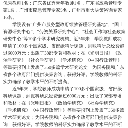
优秀教师
1
名；广东省优秀青年教师
1
名，广东省应急管理专
家
1
名，广州市应急管理专家
5
名，广州市重大决策咨询专家
16
名。
学院设有“广州市服务型政府绩效管理研究基地”、“国土
资源研究中心”、“劳资关系研究中心”、“社会工作与社会政策
研究中心”等
10
多个学术研究机构。近
5
年来，学院教师成功
申请了
100
多个国家级、省部级科研课题，到账科研总经费超
过
6000
万元；出版了
38
部专著和教材；在《光明日报》《政
治学研究》《社会学研究》《学术研究》《中国行政管理》
等重要报刊上发表了
350
多篇学术研究论文；为国务院和广东
省多个政府部门提供决策咨询，获得好评。学院教师的科研
实力确保了教学水平的不断提高。
近
5
年来，学院教师成功申请了
100
多个国家级、省部级
科研课题，到账科研总经费超过
6000
万元；出版了
38
部专著
和教材；在《光明日报》《政治学研究》《社会学研究》
《学术研究》《中国行政管理》等重要报刊上发表了
350
多篇
学术研究论文；为国务院和广东省多个政府部门提供决策咨
询，获得好评。学院教师的科研实力确保了教学水平的不断