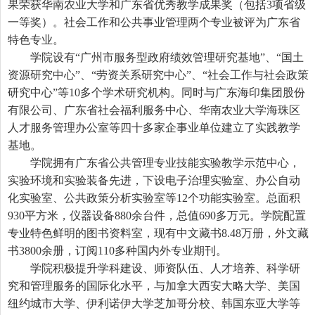
果荣获华南农业大学和广东省优秀教学成果奖（包括
3
项省级
一等奖）。社会工作和公共事业管理两个专业被评为广东省
特色专业。
学院设有“广州市服务型政府绩效管理研究基地”、“国土
资源研究中心”、“劳资关系研究中心”、“社会工作与社会政策
研究中心”等
10
多个学术研究机构。同时与广东海印集团股份
有限公司、广东省社会福利服务中心、华南农业大学海珠区
人才服务管理办公室等四十多家企事业单位建立了实践教学
基地。
学院拥有广东省公共管理专业技能实验教学示范中心，
实验环境和实验装备先进，下设电子治理实验室、办公自动
化实验室、公共政策分析实验室等
12
个功能实验室。总面积
930
平方米，仪器设备
880
余台件，总值
690
多万元。学院配置
专业特色鲜明的图书资料室，现有中文藏书
8.48
万册，外文藏
书
3800
余册，订阅
110
多种国内外专业期刊。
学院积极提升学科建设、师资队伍、人才培养、科学研
究和管理服务的国际化水平，与加拿大西安大略大学、美国
纽约城市大学、伊利诺伊大学芝加哥分校、韩国东亚大学等