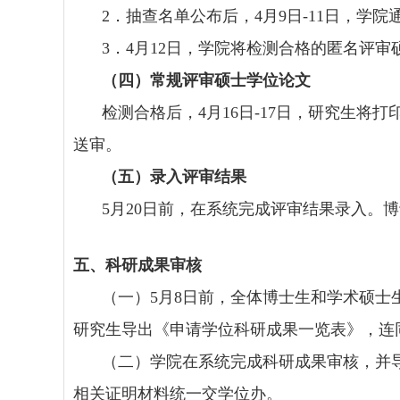
2
．抽查名单公布后，
4
月
9
日
-11
日，学院
3
．
4
月
12
日，学院将检测合格的匿名评审
（四）常规评审硕士学位论文
检测合格后，
4
月
16
日
-17
日，研究生将打
送审。
（五）录入评审结果
5
月
20
日前，在系统完成评审结果录入。博
五、科研成果审核
（一）
5
月
8
日前，全体博士生和学术硕士
研究生导出《申请学位科研成果一览表》，连
（二）学院在系统完成科研成果审核，并
相关证明材料统一交学位办。