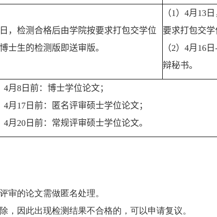
（
1
）
4
月
13
日
日，检测合格后由学院按要求打包交学位
要求打包交学
博士生的检测版即送审版。
（
2
）
4
月
16
日
辩秘书。
）
4
月
8
日前：博士学位论文；
）
4
月
17
日前：匿名评审硕士学位论文；
）
4
月
20
日前：常规评审硕士学位论文。
评审的论文需做匿名处理。
除，因此出现检测结果不合格的，可以申请复议。