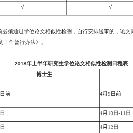
√
√
前必须通过学位论文相似性检测，自行安排送审的，论文
测工作暂行办法》。
2018
年上半年研究生学位论文相似性检测日程表
博士生
日前
4
月
9
日前
日
4
月
10
日
-11
日
日
4
月
12
日