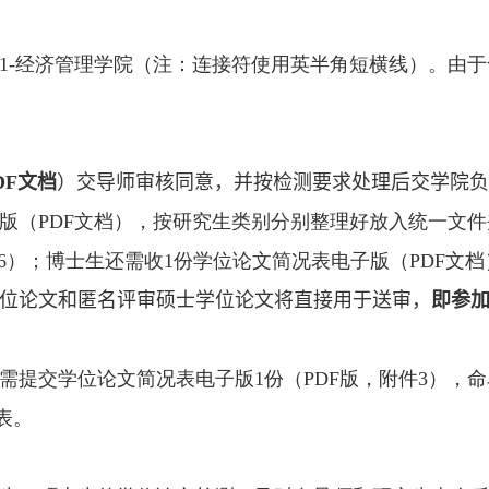
1-
经济管理学院（注：连接符使用英半角短横线）。由于
DF
文档
）交导师审核同意，并按检测要求处理后交学院负
版（
PDF
文档），按研究生类别分别整理好放入统一文件
6
）；博士生还需收
1
份学位论文简况表电子版（
PDF
文档
位论文和匿名评审硕士学位论文将直接用于送审，
即参
需提交学位论文简况表电子版
1
份（
PDF
版，附件
3
），命
表。