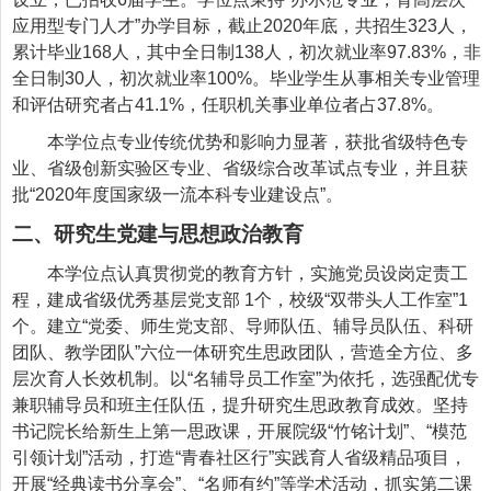
应用型专门人才”办学目标，截止2020年底，共招生323人，
累计毕业168人，其中全日制138人，初次就业率97.83%，非
全日制30人，初次就业率100%。毕业学生从事相关专业管理
和评估研究者占41.1%，任职机关事业单位者占37.8%。
本学位点专业传统优势和影响力显著，获批省级特色专
业、省级创新实验区专业、省级综合改革试点专业，并且获
批
“2020年度国家级一流本科专业建设点”。
二、研究生党建与思想政治教育
本学位点认真贯彻党的教育方针，实施党员设岗定责工
程，建成省级优秀基层党支部
1个，校级“双带头人工作室”1
个。建立“党委、师生党支部、导师队伍、辅导员队伍、科研
团队、教学团队”六位一体研究生思政团队，营造全方位、多
层次育人长效机制。以“名辅导员工作室”为依托，选强配优专
兼职辅导员和班主任队伍，提升研究生思政教育成效。坚持
书记院长给新生上第一思政课，开展院级“竹铭计划”、“模范
引领计划”活动，打造“青春社区行”实践育人省级精品项目，
开展“经典读书分享会”、“名师有约”等学术活动，抓实第二课