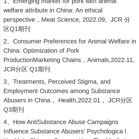
1、Emerging market for pork with animal
welfare attribute in China: An ethical
perspective，Meat Science, 2022.09, JCR 分
区Q1期刊
2、Consumer Preferences for Animal Welfare in
China: Optimization of Pork
ProductionMarketing Chains，Animals,2022.11,
JCR分区 Q1期刊
3、Treatments, Perceived Stigma, and
Employment Outcomes among Substance
Abusers in China， Health,2022.01， JCR分区
Q3期刊
4、How AntiSubstance Abuse Campaigns
Influence Substance Abusers' Psychologica l