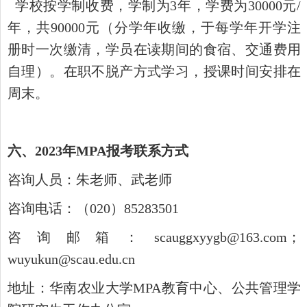
学校按学制收费，学制为
3
年，学费为
30000
元
/
年，共
90000
元（分学年收缴，于每学年开学注
册时一次缴清，学员在读期间的食宿、交通费用
自理）。在职不脱产方式学习，授课时间安排在
周末。
六、
2023
年
MPA
报考联系方式
咨询人员：朱老师、武老师
咨询电话：（020）85283501
咨询邮箱：
scauggxyygb@163.com；
wuyukun@scau.edu.cn
地址：华南农业大学
MPA教育中心、公共管理学