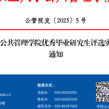
联系方式：
党政办 :
020-85283291
du.cn
教务办 :
020-85283159
号楼
辅导员办 :
020-85287563
学院公