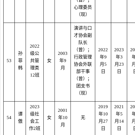
（曾）；
心理委员
（现）
演讲与口
才协会副
队长
2022
（曾）；
2022
2023
20
孙
级公
2003
行政管理
年
9
年
3
53
菲
共管
女
年
9
协会外联
月
5
月
23
韩
理类
月
部干事
日
日
12
班
（曾）；
团支书
（现）
2023
2019
2021
20
2001
谭
级社
年
10
年
5
54
女
年
10
无
傲
会工
月
27
月
14
月
作
2
班
日
日