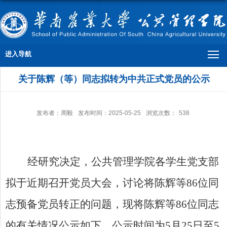
进入导航
关于陈辉（等）同志拟转为中共正式党员的公示
发布者：周毅
发布时间：2025-05-25
浏览次数：
538
经研究决定，公共管理学院各学生党支部
拟于近期召开党员大会，讨论将
陈辉
等
86
位同
志预备党员转正的问题，现将
陈辉
等
86
位同志
的有关情况公示如下，公示时间为
5
月
25
日至
5