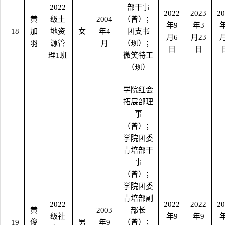
2022
部干事
2022
2023
20
黄
级土
2004
（曾）；
年
9
年
3
18
加
地资
女
年
4
团支书
月
6
月
23
羽
源管
月
（现）；
日
日
理
1
班
微笑特工
（现）
学院红会
拓展部理
事
（曾）；
学院团委
青培部干
事
（曾）；
学院团委
青培部副
2022
2022
2022
20
黄
2003
部长
级社
年
9
年
9
19
俊
男
年
9
（曾）；