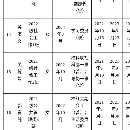
日
日
班
副部长
（曾）
2022
2022
2023
20
关
2004
级社
学习委员
年
10
年
3
14
淇
女
年
3
会工
（现）
月
16
月
23
文
月
作
1
班
日
日
校科联社
2021
2021
2021
20
关
2002
科部干事
级社
年
9
年
9
年
15
懿
女
年
10
（曾）；
会工
月
10
月
30
婷
月
粤协干事
作
2
班
日
日
（曾）
2021
校红会副
2021
2021
20
郭
级公
2002
会长
年
9
年
9
年
16
喜
共管
女
年
10
（曾）；
月
8
月
30
月
纯
理类
3
月
生活委员
日
日
班
（现）