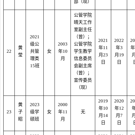
部（现）
公管学院
晴天工作
室副主任
2021
（曾）；
2021
2022
20
级公
2003
公管学院
黄
年
11
年
3
年
22
共管
女
年
10
学生教学
莹
月
23
月
19
理类
月
信息委员
日
日
15
班
会副主席
（曾）；
宣传委员
（现）
2019
2020
20
黄
2023
2000
年
10
年
12
23
子
级学
女
年
11
无
月
14
月
7
昭
硕班
月
日
日