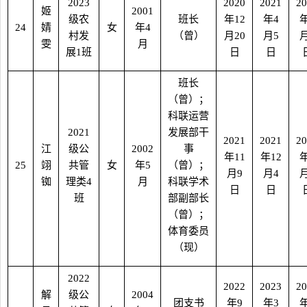
2023
2020
2021
20
姬
2001
级农
班长
年
12
年
4
24
婧
女
年
4
村发
（曾）
月
20
月
5
雯
月
展
1
班
日
日
班长
（曾）；
科联运营
2021
发展部干
2021
2021
20
江
级公
2002
事
年
11
年
12
25
翊
共管
女
年
5
（曾）；
月
9
月
4
铷
理类
4
月
科联学术
日
日
班
部副部长
（曾）；
体育委员
（现）
2022
2022
2023
20
解
级公
2004
团支书
年
9
年
3