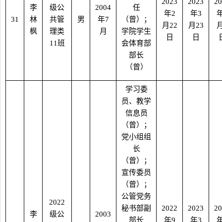
2023
2023
20
李
级公
2004
任
年
2
年
3
31
林
共管
男
年
7
（曾）；
月
22
月
23
枫
理类
月
学院学生
日
日
11
班
会体育部
部长
（曾）
学习委
员、教学
信息员
（曾）；
党小组组
长
（曾）；
宣传委员
（曾）；
公管党务
2022
秘书部副
2022
2023
20
李
级公
2003
部长
年
9
年
3