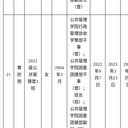
部副部长
（曾）
公共管理
学院行政
管理协会
学策部干
事
（曾）；
2022
公共管理
2022
2023
20
黄
级公
2004
学院团委
年
9
年
3
21
欣
共管
女
年
3
团建部干
月
7
月
23
扬
理类
3
月
事
日
日
班
（曾）；
班长
（现）；
公共管理
学院团委
团建部副