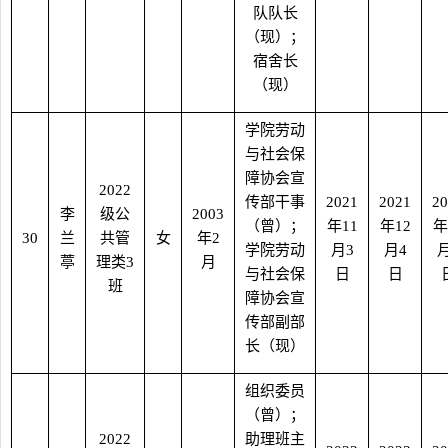
队队长
（现）；
宿舍长
（现）
学院劳动
与社会保
障协会宣
2022
传部干事
2021
2021
20
李
级公
2003
（曾）；
年
11
年
12
年
30
兰
共管
女
年
2
学院劳动
月
3
月
4
葶
理类
3
月
与社会保
日
日
班
障协会宣
传部副部
长（现）
组织委员
（曾）；
2022
助理班主