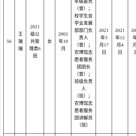
年级委员
（曾）；
校学生会
学业发展
2021
部部门负
2021
2021
20
王
级公
2002
责人
年
3
年
12
56
瑞
共管
女
年
10
（曾）；
月
17
月
4
瑞
理类
6
月
农博馆志
日
日
班
愿者服务
团团长
（曾）；
班级负责
人
（现）；
农博馆志
愿者服务
团讲解员
（现）