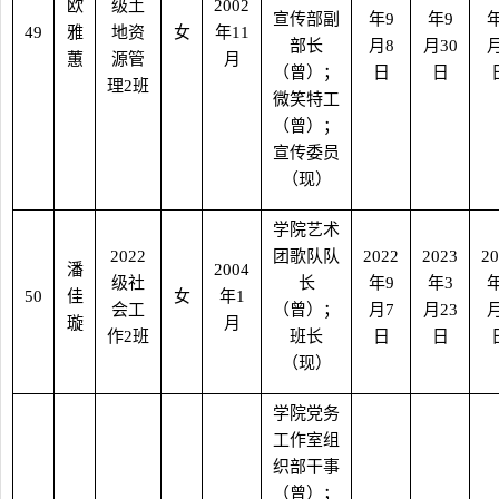
欧
级土
2002
宣传部副
年
9
年
9
49
雅
地资
女
年
11
部长
月
8
月
30
蕙
源管
月
（曾）；
日
日
理
2
班
微笑特工
（曾）；
宣传委员
（现）
学院艺术
2022
团歌队队
2022
2023
20
潘
2004
级社
长
年
9
年
3
50
佳
女
年
1
会工
（曾）；
月
7
月
23
璇
月
作
2
班
班长
日
日
（现）
学院党务
工作室组
织部干事
（曾）；