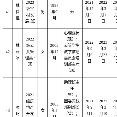
2023
2021
2022
20
林
1998
级农
年
12
年
3
41
良
男
年
9
无
村发
月
25
月
1
佳
月
展
1
班
日
日
心理委员
2022
（现）；
2022
2023
20
林
级公
2003
公管学生
年
9
年
3
42
燕
共管
女
年
12
教学信息
月
6
月
23
冰
理类
7
月
委员会培
日
日
班
训部主席
（现）
助理班主
任
2021
（曾）；
级房
团委实践
2021
2022
20
2003
凌
地产
部副部长
年
9
年
3
年
43
女
年
5
巧
开发
（曾）；
月
1
月
19
月