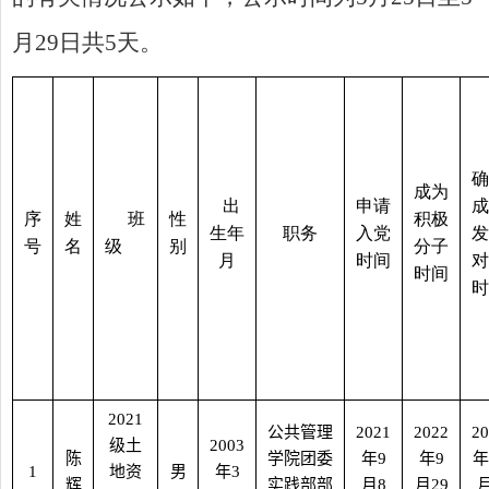
月
2
9
日共
5
天。
确
成为
出
申请
成
序
姓
班
性
积极
生年
职务
入党
发
号
名
级
别
分子
月
时间
对
时间
时
2021
公共管理
2021
2022
20
级土
2003
陈
学院团委
年
9
年
9
年
1
地资
男
年
3
辉
实践部部
月
8
月
29