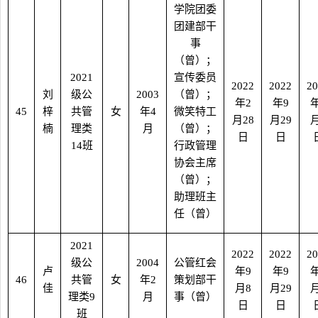
学院团委
团建部干
事
（曾）；
2021
宣传委员
2022
2022
20
刘
级公
2003
（曾）；
年
2
年
9
45
梓
共管
女
年
4
微笑特工
月
28
月
29
楠
理类
月
（曾）；
日
日
14
班
行政管理
协会主席
（曾）；
助理班主
任（曾）
2021
2022
2022
20
级公
2004
公管红会
卢
年
9
年
9
46
共管
女
年
2
策划部干
佳
月
8
月
29
理类
9
月
事（曾）
日
日
班