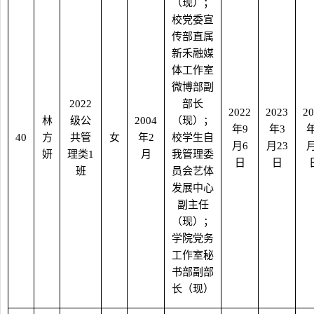
（现）；
校党委宣
传部直属
新禾融媒
体工作室
微博部副
2022
部长
2022
2023
20
林
级公
2004
（现）；
年
9
年
3
40
方
共管
女
年
2
校学生自
月
6
月
23
妍
理类
1
月
我管理委
日
日
班
员会艺体
发展中心
副主任
（现）
；
学院党务
工作室秘
书部副部
长（现）