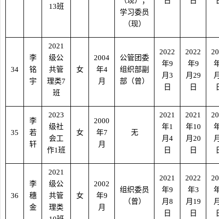
（现）；
日
日
13
班
学习委员
（现）
2021
2022
2022
20
李
级公
2004
公管团委
年
9
年
9
34
铭
共管
女
年
4
组织部副
月
3
月
29
宇
理类
7
月
部（曾）
日
日
班
2023
2021
2021
20
李
2000
级社
年
1
年
10
35
若
女
年
7
无
会工
月
4
月
20
轩
月
作
1
班
日
日
2021
2021
2022
20
李
级公
2002
组织委员
年
9
年
3
36
穗
共管
女
年
9
（曾）
月
8
月
19
金
理类
月
日
日