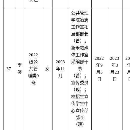
10
班
公共管理
学院冶志
工作室拓
展部部长
（曾）；
新禾融媒
2022
体工作室
2022
2023
20
级公
2003
采编部干
李
年
9
年
3
37
共管
女
年
11
事
笑
月
5
月
23
理类
9
月
（曾）；
日
日
班
宣传委员
（现）；
校招生宣
传学生中
心宣传部
部长
（现）