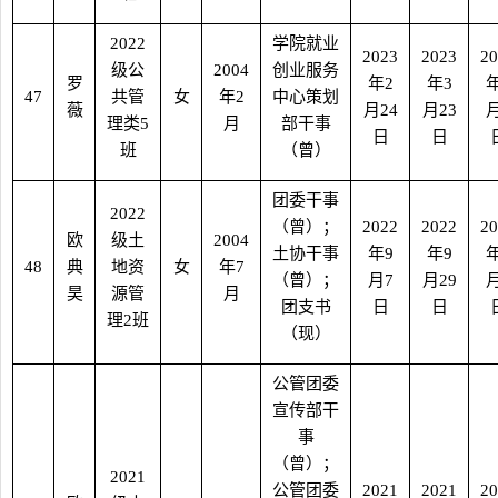
2022
学院就业
2023
2023
20
级公
2004
创业服务
罗
年
2
年
3
47
共管
女
年
2
中心策划
薇
月
24
月
23
理类
5
月
部干事
日
日
班
（曾）
团委干事
2022
（曾）；
2022
2022
20
欧
级土
2004
土协干事
年
9
年
9
48
典
地资
女
年
7
（曾）；
月
7
月
29
昊
源管
月
团支书
日
日
理
2
班
（现）
公管团委
宣传部干
事
（曾）；
2021
公管团委
2021
2021
20