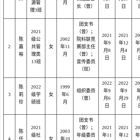
源管
月
长（曾）
日
日
理
3
班
团支书
2021
（曾）；
2021
2021
20
陈
级公
2002
院科联竞
年
9
年
12
年
2
嘉
共管
女
年
11
赛部主任
月
8
月
4
裕
理类
月
（曾）；
日
日
13
班
宣传委员
（现）
2022
2022
20
陈
2022
1999
组织委员
年
9
年
9
3
莉
级学
女
年
6
（曾）
月
6
月
29
珍
硕班
月
日
日
团支书
2021
（曾）；
2021
2021
20
陈
2003
级社
年级委员
年
11
年
12
年
4
任
女
年
10