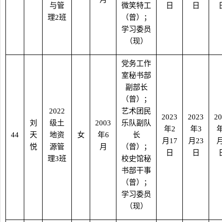
与管
微笑特工
日
日
理
2
班
（曾）；
学习委员
（现）
党务工作
室秘书部
副部长
（曾）；
2022
艺术团民
2023
2023
20
刘
级土
2003
乐队副队
年
2
年
3
44
天
地资
女
年
6
长
月
17
月
23
悦
源管
月
（曾）；
日
日
理
3
班
校史馆秘
书部干事
（曾）；
学习委员
（现）