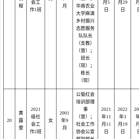
会工
月
5
月
29
程
月
华南农业
作
1
班
日
日
大学麻演
乡村振兴
志愿服务
队队长
（支教）
（曾）；
班长
（现）；
栋长
（现）
公管红会
培训部理
2021
事
2021
2022
20
黄
2001
级社
（曾）；
年
11
年
3
20
露
女
年
9
会工
社会工作
月
11
月
19
雯
月
作
2
班
协会公宣
日
日