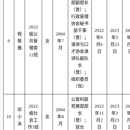
部副部长
（曾）；
行政管理
协会秘书
2022
部干事
2022
2023
20
程
级公
2004
（曾）；
年
9
年
3
9
筱
共管
女
年
7
演讲与口
月
6
月
23
雅
理类
月
才协会演
日
日
12
班
讲队副队
长
（曾）；
组织委员
（现）
公管科联
2022
竞赛部部
2022
2023
20
邓
2004
级社
长
年
11
年
3
10
小
女
年
8
会工
（曾）；
月
2
月
23
泳
月
作
3
班
班长
日
日