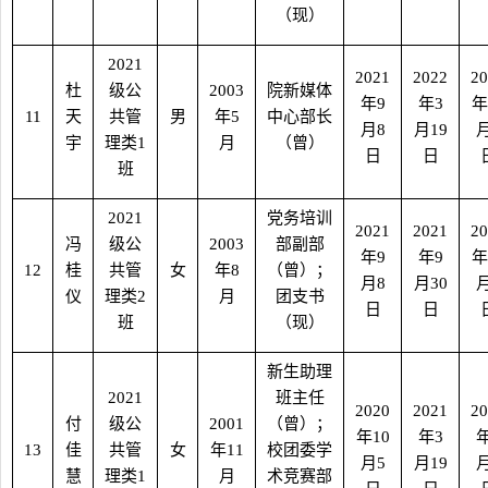
（现）
2021
2021
2022
20
杜
级公
2003
院新媒体
年
9
年
3
年
11
天
共管
男
年
5
中心部长
月
8
月
19
宇
理类
1
月
（曾）
日
日
班
2021
党务培训
2021
2021
20
冯
级公
2003
部副部
年
9
年
9
年
12
桂
共管
女
年
8
（曾）；
月
8
月
30
仪
理类
2
月
团支书
日
日
班
（现）
新生助理
2021
班主任
2020
2021
20
付
级公
2001
（曾）；
年
10
年
3
13
佳
共管
女
年
11
校团委学
月
5
月
19
慧
理类
1
月
术竞赛部