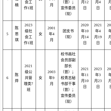
会工
（曾）；
月
12
月
4
楠
月
作
1
班
宣传委员
日
日
（现）
2023
2020
2021
20
陈
2001
级社
团支书
年
10
年
4
5
思
女
年
4
会工
（现）
月
14
月
19
琪
月
作
1
班
日
日
校书画社
会员部副
2021
部长
2021
2023
20
级公
2003
（曾）；
陈
年
11
年
3
6
共管
女
年
9
校青志秘
烨
月
10
月
23
理类
7
月
书部干事
日
日
班
（曾）；
宣传委员
（现）