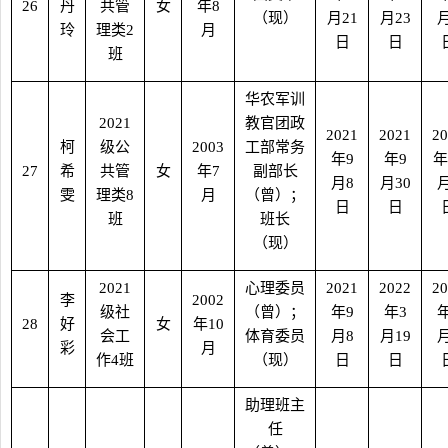
26
丹
共管
女
年
8
（现）
月
21
月
23
玲
理类
2
月
日
日
班
华农军训
2021
教官团政
2021
2021
20
柯
级公
2003
工部常务
年
9
年
9
年
27
希
共管
女
年
7
副部长
月
8
月
30
雯
理类
8
月
（曾）；
日
日
班
班长
（现）
2021
心理委员
2021
2022
20
李
2002
级社
（曾）；
年
9
年
3
28
好
女
年
10
会工
体育委员
月
8
月
19
彩
月
作
4
班
（现）
日
日
助理班主
任