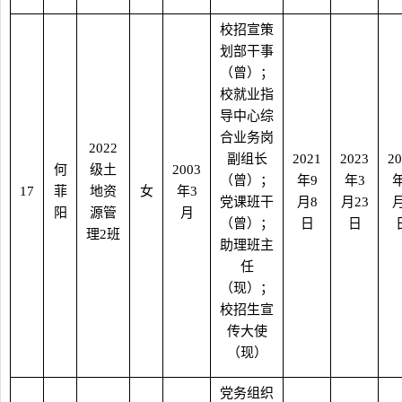
校招宣策
划部干事
（曾）；
校就业指
导中心综
合业务岗
2022
副组长
2021
2023
20
何
级土
2003
（曾）；
年
9
年
3
17
菲
地资
女
年
3
党课班干
月
8
月
23
阳
源管
月
（曾）；
日
日
理
2
班
助理班主
任
（现）；
校招生宣
传大使
（现）
党务组织