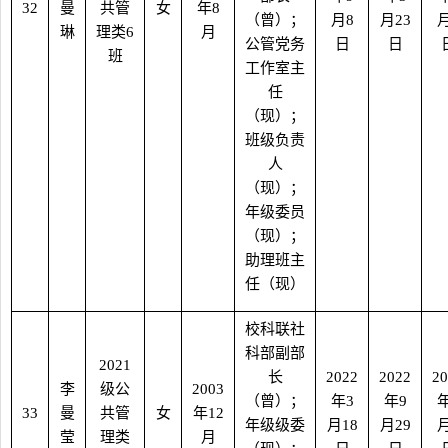
32
曼
共管
女
年
8
（曾）；
月
8
月
23
琳
理类
6
月
公管党务
日
日
班
工作室主
任
（现）；
班级负责
人
（现）；
年级委员
（现）；
助理班主
任（现）
校科联社
科部副部
2021
长
2022
2022
20
李
级公
2003
（曾）；
年
3
年
9
33
曼
共管
女
年
12
年级级委
月
18
月
29
莹
理类
月