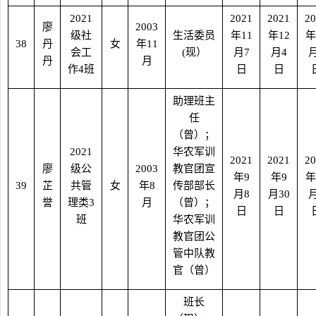
2021
2021
2021
20
廖
2003
级社
生活委员
年
11
年
12
年
38
丹
女
年
11
会工
(
现）
月
7
月
4
丹
月
作
4
班
日
日
助理班主
任
（曾）；
2021
华农军训
2021
2021
20
廖
级公
2003
教官团宣
年
9
年
9
年
39
芷
共管
女
年
8
传部部长
月
8
月
30
誉
理类
3
月
（曾）；
日
日
班
华农军训
教官团公
管中队教
官（曾）
班长