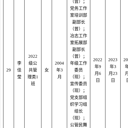
（曾）；
党务工作
室培训部
副部长
（曾）；
冶志工作
室拓展部
副部长
2022
（曾）；
2022
2023
20
李
级公
2004
年级工作
年
9
年
3
29
佳
共管
女
年
3
委员
月
6
月
23
莹
理类
1
月
（现）；
日
日
班
宣传委员
（现）；
党支部组
织学习组
组长
（现）；
公管民舞