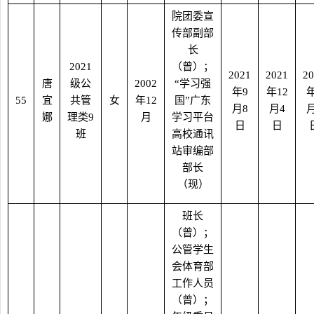
院团委宣
传部副部
长
2021
（曾）；
2021
2021
20
唐
级公
2002
“
学习强
年
9
年
12
55
宜
共管
女
年
12
国
”
广东
月
8
月
4
娜
理类
9
月
学习平台
日
日
班
高校通讯
站审编部
部长
（现）
班长
（曾）；
公管学生
会体育部
工作人员
（曾）；