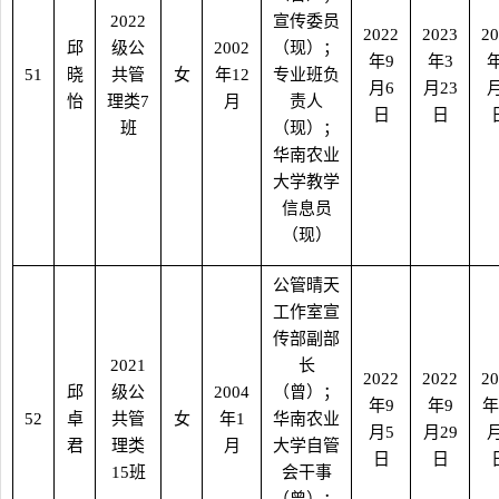
2022
宣传委员
2022
2023
20
邱
级公
2002
（现）；
年
9
年
3
51
晓
共管
女
年
12
专业班负
月
6
月
23
怡
理类
7
月
责人
日
日
班
（现）；
华南农业
大学教学
信息员
（现）
公管晴天
工作室宣
传部副部
2021
长
2022
2022
20
邱
级公
2004
（曾）；
年
9
年
9
年
52
卓
共管
女
年
1
华南农业
月
5
月
29
君
理类
月
大学自管
日
日
15
班
会干事