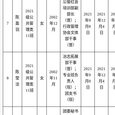
公管红会
培训部副
2021
部长
2021
2021
20
陈
级公
2002
（曾）；
年
9
年
12
年
7
盈
共管
女
年
12
行政管理
月
8
月
4
羽
理类
月
协会文体
日
日
11
班
部干事
（曾）
冶志拓展
部干事
2021
（曾）；
2021
2021
20
陈
级公
2002
专业班负
年
9
年
12
8
莹
共管
女
年
11
责人
月
8
月
4
洁
理类
月
（现）；
日
日
11
班
团支书
（现）
团委秘书