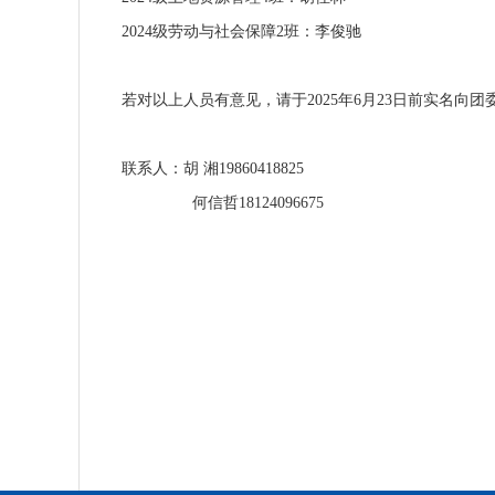
2
02
4
级劳动与社会保障
2
班：
李俊驰
若对以上人员有意见，请于
202
5
年
6
月
23
日前实名向团
联系人：
胡
湘
19860418825
何信哲
18124096675