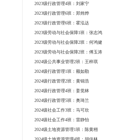
2
02
3
级行政管理
4
班：
刘家宁
2
02
3
级行政管理
6
班：
郑炜烨
2
02
3
级行政管理
6
班：
霍泓达
2023
级劳动与社会保障
1
班：张志鸿
2023
级劳动与社会保障
2
班：何鸿健
2023
级劳动与社会保障
2
班：傅玉涛
202
4
级公共事业管理
2
班：
王梓琪
2024
级行政管理
1
班：额如勒
2024
级行政管理
2
班：黄锦浩
2024
级行政管理
4
班：姜觉林
2024
级行政管理
5
班：奥琦兰
2024
级社会工作
3
班：马可欣
2024
级社会工作
4
班：雷静怡
2
02
4
级土地资源管理
1
班：
陈黄栩
2
02
4
级土地资源管理
4
班：
胡佳林