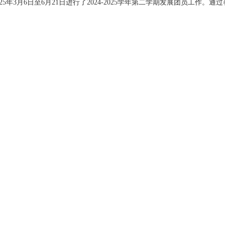
2
5
年
3
月
6
日至
6
月
21
日进行了
202
4
-202
5
学年第二学期发展团员工作。通过