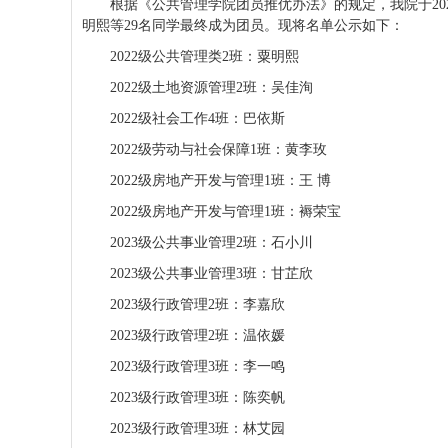
根据《公共管理学院团员推优办法》的规定，我院于
20
明熙
等
29
名同学最终成为团员。现将名单公示如下：
2022
级公共管理类
2
班：粟明熙
2022
级土地资源管理
2
班：
吴佳洵
2
02
2
级社会工作
4
班：
巴依斯
2022
级劳动与社会保障
1
班：黄李玫
2
022
级
房地产开发与管理
1
班：
王 博
2
022
级
房地产开发与管理
1
班：
褥荣宝
2023
级公共事业管理
2
班：
石小川
2023
级公共事业管理
3
班：
甘芷欣
2
02
3
级行政管理
2
班：
李嘉欣
2
02
3
级行政管理
2
班：
温依媛
2
02
3
级行政管理
3
班：
李一鸣
2
02
3
级行政管理
3
班：
陈奕帆
2
02
3
级行政管理
3
班：
林艾园