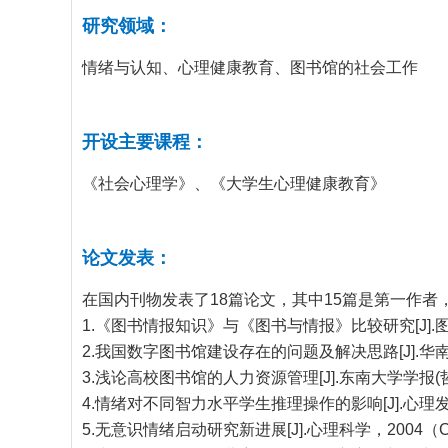
研究领域：
情绪与认知、心理健康教育、图书馆的社会工作
开设主要课程：
《社会心理学》、《大学生心理健康教育》
论文发表：
在国内刊物发表了
18
篇论文，其中
15
篇是第一作者
1.
《图书情报知识》与《图书与情报》比较研究
[J].
2.
我国数字图书馆建设存在的问题及解决思路
[J].
华
3.
浅论高校图书馆的人力资源管理
[J].
东南大学学报
(
4.
情绪对不同智力水平学生推理操作的影响
[J].
心理
5.
无意识情绪启动研究新进展
[J].
心理科学，
2004
（