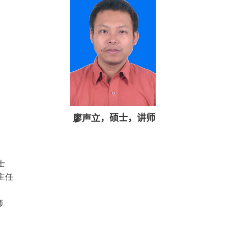
廖声立
，
硕士，讲师
士
主任
师