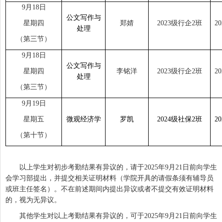
9
月
18
日
公文写作与
星期四
郑婧
2023
级行企
2
班
20
处理
（第三节）
9
月
18
日
公文写作与
星期四
李铭洋
2023
级行企
2
班
20
处理
（第三节）
9
月
19
日
星期五
微观经济学
罗凯
2024
级社保
2
班
20
（第十节）
以
上
学生
对
初步
考勤结果有异议的，请于
2025
年
9
月
21
日前向
学生
会
学习部提出，并提交
相关
证明材料（
学院开具的
请假条须有辅导员
或班主任签名）。
不在前述期间内提出
异议或者不提交
有效
证明材料
的，
视为无异议。
其他学生对
以上
考勤结果有异议的，
可于
2025
年
9
月
21
日前向
学生