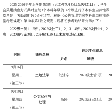
2025
年
9
月
15
日至
9
月
21
日
2025-2026
学年上学期第
3
周（
），学生
会采用抽查方式共对全院
3
个本科年级的
14
个班进行了本科生自律性课
《公共管理学院本科生自律性课
堂考勤，考勤课时数为
5
次
15
节。根据
堂考勤规定》第
10
条第
1
款之规定，现将初步考勤结果公示如下：
2022
级土管
1
、
2
班，
2022
级社工
1
、
2
、
3
、
4
班，
2022
级行企
1
、
2
班，
2023
级行企
3
班，
2024
级社保
1
班未发现违纪现象
。
违纪学生信息
时间
课程名称
姓名
班级
9
月
16
日
星期二
土地法学
刘泳辛
2022
级土管
3
班
20
（第三节）
9
月
18
日
公文写作与
星期四
高婷
2023
级行企
1
班
20
处理
（第三节）