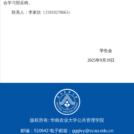
会
学习部
反映
。
联系
人：
李家欣（
15919278663
）
学生会
2025
年
9
月
19
日
版权所有: 华南农业大学公共管理学院
邮编：510642 电子邮箱：ggglxy@scau.edu.cn