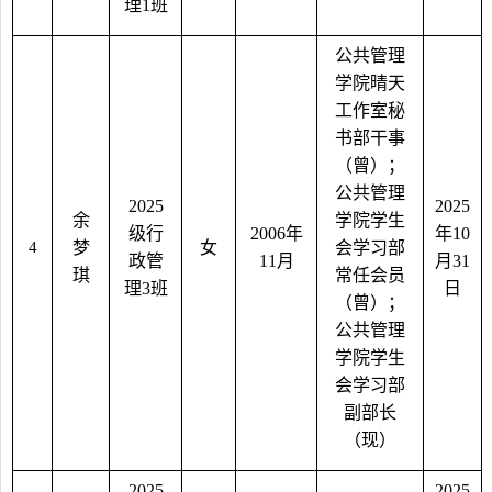
理
1
班
公共管理
学院晴天
工作室秘
书部干事
（曾）；
公共管理
2025
2025
余
学院学生
级行
2006
年
年
10
4
梦
女
会学习部
政管
11
月
月
31
琪
常任会员
理
3
班
日
（曾）；
公共管理
学院学生
会学习部
副部长
（现）
2025
2025