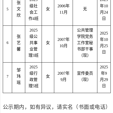
张
级社
2006
年
年
10
文
女
无
5
会工
11
月
月
24
欣
作
4
班
日
2025
公共管理
2025
张
级公
学院党务
2007
年
年
10
6
艺
共事
女
工作室秘
10
月
月
25
馨
业管
书部干事
日
理
3
班
（现）
2025
2025
邹
级行
2007
年
宣传委员
年
9
玮
女
7
政管
9
月
（现）
月
2
9
瑶
理
5
班
日
公示期内，如有异议，请实名（书面或电话）