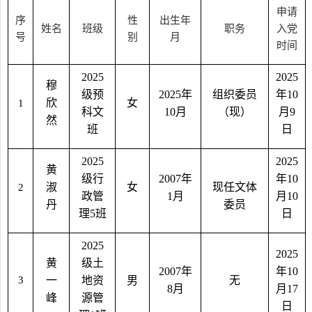
申请
序
性
出生年
姓名
班级
职务
入党
号
别
月
时间
2025
2025
穆
级预
2025
年
组织委员
年
10
欣
女
1
科文
10
月
（现）
月
9
然
班
日
2025
2025
黄
级行
2007
年
年
10
淑
女
现任文体
2
政管
1
月
月
10
丹
委员
理
5
班
日
2025
2025
黄
级土
2007
年
年
10
3
一
地资
男
无
8
月
月
17
峰
源管
日