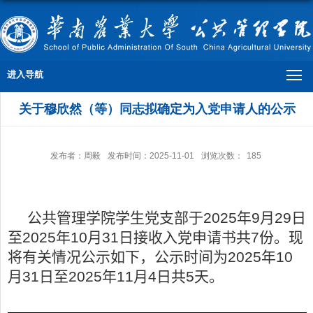
进入导航
关于穆欣然（等）同志拟确定为入党申请人的公示
发布者：周毅
发布时间：2025-11-01
浏览次数：
185
公共管理学院学生党支部于
202
5
年
9
月
29
日
至
202
5
年
10
月
31
日接收入党申请书共
7
份。现
将有关情况公示如下，公示时间为
202
5
年
10
月
31
日至
202
5
年
11
月
4
日共
5
天。