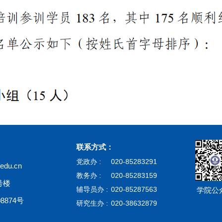
联系方式：
党政办 :
020-85283291
du.cn
教务办 :
020-85283159
号楼
辅导员办 :
020-85287563
学院公
8874号
研究生办 :
020-38632879