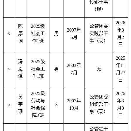
传部干事
（现）
202
6
陈
2025
级
公管团委
2007
年
年
3
厚
社会工
男
实践部干
3
6
月
月
2
谕
作
1
班
事（现）
日
2025
冯
2025
级
200
3
年
年
11
恩
社会工
男
无
4
7
月
月
2
7
泽
作
1
班
日
2025
级
202
6
黄
公管团委
劳动与
200
7
年
年
3
宇
组织部干
5
女
社会保
1
0
月
月
3
珊
事（现）
障
2
班
日
公管红十