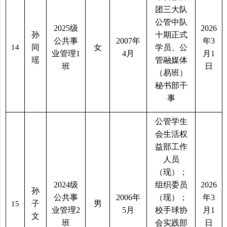
团三大队
公管中队
2025
级
2026
孙
十期正式
公共事
2007
年
年
3
14
同
女
学员、公
业管理
1
4
月
月
1
瑶
管融媒体
班
日
（易班）
秘书部干
事
公管学生
会生活权
益部工作
人员
（现）；
2024
级
组织委员
2026
孙
公共事
2006
年
（现）；
年
3
子
男
15
业管理
2
5
月
校手球协
月
1
文
班
会实践部
日