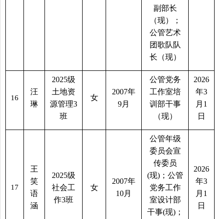
副部长
（现）；
公管艺术
团歌队队
长（现）
2025
级
公管党务
2026
汪
土地资
2007
年
工作室培
年
3
女
16
琳
源管理
3
9
月
训部干事
月
1
班
（现）
日
公管年级
委员会宣
传委员
王
2026
2025
级
(
现
)
；公管
笑
2007
年
年
3
17
社会工
女
党务工作
语
10
月
月
1
作
3
班
室设计部
涵
日
干事
(
现
)
；