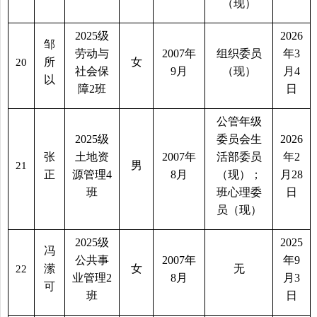
（现）
2025
级
2026
邹
劳动与
2007
年
组织委员
年
3
所
女
20
社会保
9
月
（现）
月
4
以
障
2
班
日
公管年级
2025
级
委员会生
2026
张
土地资
2007
年
活部委员
年
2
男
21
正
源管理
4
8
月
（现）；
月
28
班
班心理委
日
员（现）
2025
级
2025
冯
公共事
2007
年
年
9
潆
女
无
22
业管理
2
8
月
月
3
可
班
日