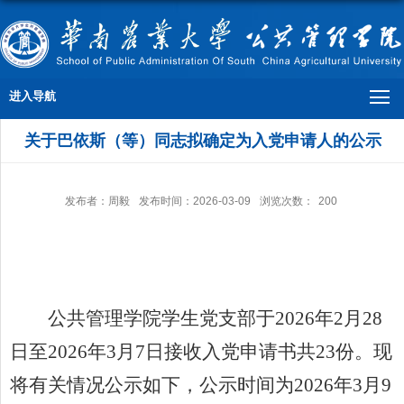
进入导航
关于巴依斯（等）同志拟确定为入党申请人的公示
发布者：周毅
发布时间：2026-03-09
浏览次数：
200
公共管理学院学生党支部于
2026
年
2
月
28
日至
2026
年
3
月
7
日接收入党申请书共
23
份。现
将有关情况公示如下，公示时间为
2026
年
3
月
9