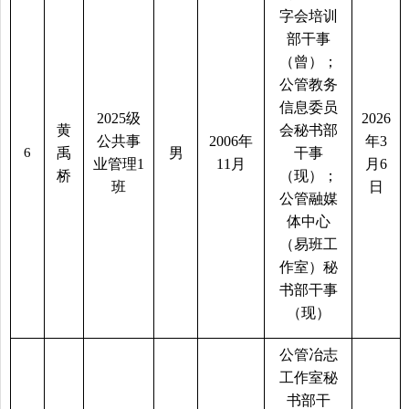
字会培训
部干事
（曾）；
公管教务
信息委员
2025
级
2026
黄
会秘书部
公共事
2006
年
年
3
6
禹
男
干事
业管理
1
11
月
月
6
桥
（现）；
班
日
公管融媒
体中心
（易班工
作室）秘
书部干事
（现）
公管冶志
工作室秘
书部干