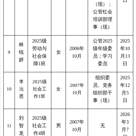
日
（现）；
公管红会
培训部理
事（现）
2025
级
公管
2025
2025
林
劳动与
2006
年
级年级委
年
10
锐
女
9
社会保
10
月
员；学习
月
13
妍
障
1
班
委员
日
组织委
2025
李
2025
级
员、党务
年
12
2007
年
10
沅
社会工
女
10
月
组织部干
月
5
恩
作
1
班
事（现）
日
2026
刘
2025
级
2007
年
年
3
智
社会工
男
无
11
10
月
月
7
龙
作
4
班