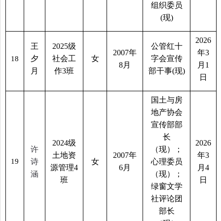
组织委员
(
现
)
2026
王
2025
级
公管红十
2007
年
年
3
夕
社会工
女
字会宣传
18
8
月
月
1
月
作
3
班
部干事
(
现
)
日
国土与房
地产协会
宣传部部
长
2024
级
2026
许
（现）；
土地资
2007
年
年
3
19
诗
女
心理委员
源管理
4
6
月
月
4
涵
（现）；
班
日
绿窗文学
社评论团
部长