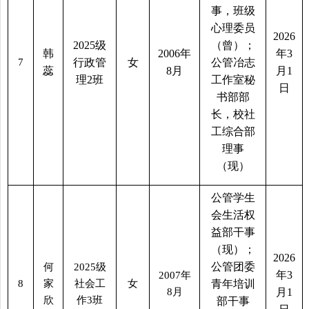
事，班级
心理委员
2026
2025
级
（曾）；
韩
2006
年
年
3
7
行政管
女
公管冶志
蕊
8
月
月
1
理
2
班
工作室秘
日
书部部
长，校社
工综合部
理事
（现）
公管学生
会生活权
益部干事
（现）；
2026
公管团委
何
2025
级
年
3
2007
年
8
家
社会工
女
青年培训
8
月
月
1
欣
作
3
班
部干事