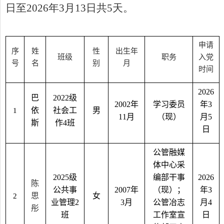
日至
2026
年
3
月
13
日共
5
天。
申请
序
姓
性
出生年
班级
职务
入党
号
名
别
月
时间
202
6
巴
2022
级
200
2
年
学习委员
年
3
依
社会工
男
1
11
月
（现）
月
5
斯
作
4
班
日
公管融媒
体中心采
2025
级
编部干事
202
6
陈
公共事
200
7
年
（现）；
年
3
思
女
2
业管理
2
3
月
公管冶志
月
4
彤
班
工作室宣
日