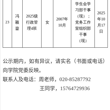
学生会学
习部干事
2025
冯
2025
级
（现）；
2007
年
年
10
23
颖
行政管
女
党务工作
10
月
月
17
鋆
理
4
班
室组织部
日
干事
（现）
公示期内，如有异议，请实名（书面或电话）
向学院党委反映。
联系人及电话：周老师，
020-85287792
王
同学，
1
5764729936