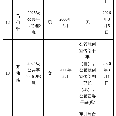
日
2025
级
2026
马
公共事
2005
年
年
3
伯
男
无
12
业管理
2
3
月
月
5
轩
班
日
公管就创
宣传部干
事
2025
级
（曾）；
2026
齐
公共事
2006
年
公管就创
年
3
伟
女
13
业管理
3
2
月
宣传部副
月
1
廷
班
部长
日
（现）；
公管团委
干事
(
现
)
军训教官