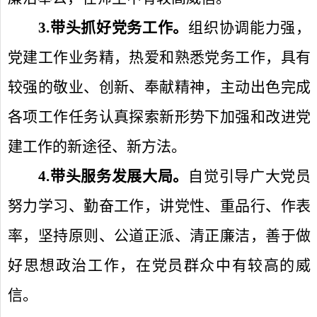
3.
带头抓好党务工作。
组织协调能力强，
党建工作业务精，热爱和熟悉党务工作，具有
较强的敬业、创新、奉献精神，主动出色完成
各项工作任务认真探索新形势下加强和改进党
建工作的新途径、新方法。
4.
带头服务发展大局。
自觉引导广大党员
努力学习、勤奋工作，讲党性、重品行、作表
率，坚持原则、公道正派、清正廉洁，善于做
好思想政治工作，在党员群众中有较高的威
信。