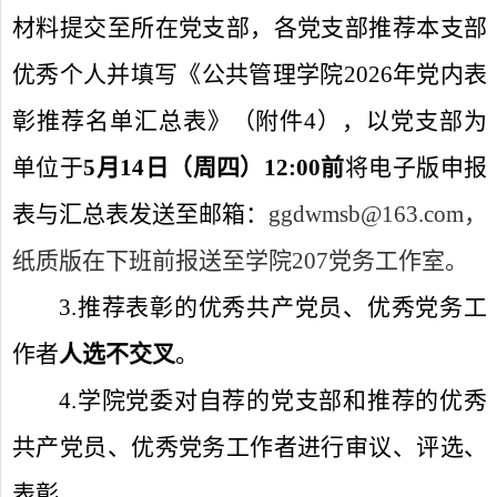
材料提交至所在党支部，各党支部推荐本支部
优秀个人并填写《公共管理学院
202
6
年党内表
彰推荐名单汇总表》（附件
4
），以党支部为
单位于
5
月
1
4
日（周
四
）
12:00
前
将电子版申报
表与汇总表发送至邮箱：
ggdwmsb@163.com
，
纸质版在下班前报送至学院
207
党务工作室。
3.
推荐表彰的优秀共产党员、优秀党务工
作者
人选不交叉
。
4.
学院党委对自荐的党支部和推荐的优秀
共产党员、优秀党务工作者进行审议、评选、
表彰。