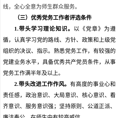
线，全心全意为师生群众服务。
（三）优秀党务工作者评选条件
1.
带头学习理论知识。
以《党章》为遵
循，认真学习党的路线、方针、政策和上级党
组织的决议、指示。熟悉党务工作，有较强的
党建业务水平，具备优秀共产党员条件，从事
党务工作满半年及以上。
2.
带头改进工作作风。
有高度的事业心和
责任感，政治意识、大局意识、核心意识、看
齐意识、服务意识强；坚持原则、公道正派、
廉洁奉公，在师生中有较高威信。