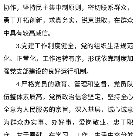
协作，坚持民主集中制原则，密切联系群众，
勇于开拓创新，求真务实，锐意进取，在群众
中具有较高威信。
3.
党建工作制度健全，党的组织生活规范
化、正常化，工作运转有序，形成依靠制度加
强党支部建设的良好运行机制。
4.
严格党员的教育、管理和监督，党员队
伍整体素质高，党员政治信念坚定，坚持全心
全意为人民服务的宗旨，深入基层，诚心诚意
为群众办实事、办好事，爱岗敬业，忠于职
守，甘于奉献，在学习、工作、生活中充分发