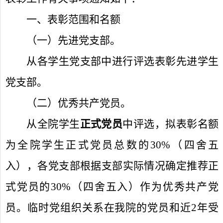
一、表彰范围和名额
（一）先进
党支部
。
从各学生党支部中进行评选表彰先进学生
党支部。
（二）优秀共产党员。
从全院学生
正式党员
中评选，拟表彰名额
为全院学生正式党员总数的
30%
（四舍五
入），各党支部根据支部实际情况确定推荐正
式党员的
30%
（四舍五入）作为优秀共产党
员。临时党组织关系在我院的党员和近
2
年受