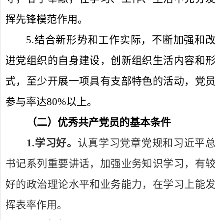
挥先锋模范作用。
5.
结合新形势和工作实际，不断加强和改
进党组织的自身建设，创新组织生活内容和形
式，至少开展一项具有支部特色的活动，党员
参与率达
80%
以上。
（二）优秀共产党员的基本条件
1.
学习好。
认真学习党章党规和习近平总
书记系列重要讲话，加强业务知识学习，有较
好的政治理论水平和业务能力，在学习上能发
挥表率作用。