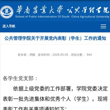
进入导航
公共管理学院关于开展党内表彰（学生）工作的通知
发布者：周毅
发布时间：2026-05-05
浏览次数：
944
各学生党支部：
依据上级党委的工作部署，学院党委决定
表彰一批先进集体和优秀个人（学生）。现将
表彰工作有关事项通知如下：