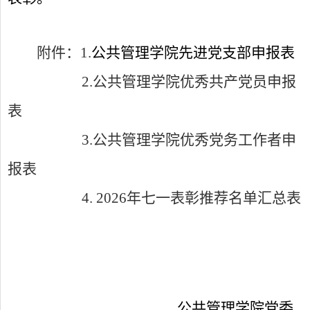
附件：
1.
公共管理学院先进
党支部
申报表
2.
公共管理学院优秀共产党员申报
表
3.
公共管理学院优秀党务工作者申
报表
4. 202
6
年七一表彰推荐名单汇总表
公共管理学院党委