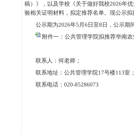
稿）》
，
以及学校《关于做好我校
2026
验相关证明材料，拟定推荐名单。现公示拟
公示期为
202
6
年
5
月
6
日至
8
日，公示期
附件一：公共管理学院拟推荐华南农业大
联系人：
何
老师；
联系地址：公共管理学院
17号楼
113
室
联系电话：
020-8528
6073