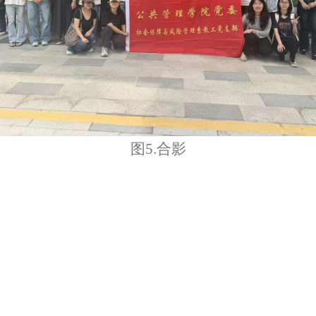
图5.
合影