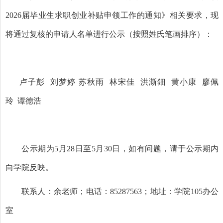
2026届毕业生求职创业补贴申领工作的通知》相关要求，现
将通过复核的申请人名单进行公示（按照姓氏笔画排序）：
卢子彭
刘梦婷
苏秋雨
林宋佳
洪澌鈿
黄小康
廖佩
玲
谭德浩
公示期为
5月28日至5月30日，如有问题，请于公示期内
向学院反映。
联系人：余老师；电话：
85287563；地址：学院105办公
室