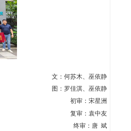
文：何苏木
、
巫依静
图：罗佳淇
、
巫依静
初审：宋星洲
复审：袁中友
终审：唐
斌