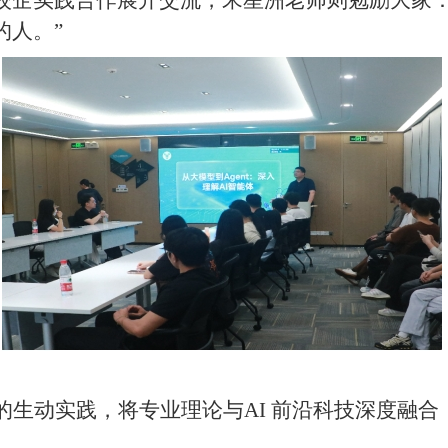
校企实践合作展开交流，宋星洲老师
则
勉励大家
的人。
”
的生动实践，将专业理论与
AI 前沿科技深度融