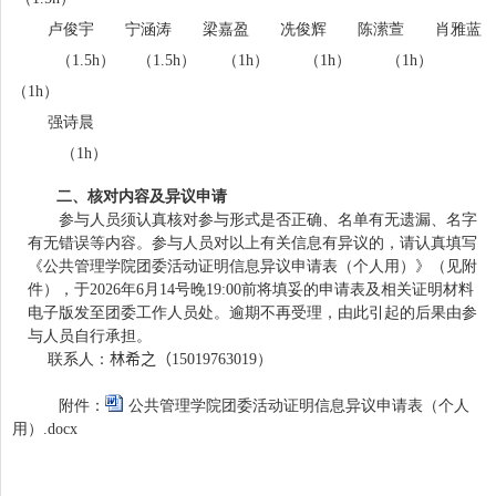
卢俊宇 宁涵涛 梁嘉盈 冼俊辉 陈潆萱 肖雅蓝
（1.5h） （1.5h） （1h） （1h） （1h）
（1h）
强诗晨
（1h）
二、核对内容及异议申请
参与人员须认真核对参与形式是否正确、名单有无遗漏、名字
有无错误等内容。参与人员对以上有关信息有异议的，请认真填写
《公共管理学院团委活动证明信息异议申请表（个人用）》（见附
件），于
2026
年
6
月
14
号晚
19:00
前将填妥的申请表及相关证明材料
电子版发至团委工作人员处。逾期不再受理，由此引起的后果由参
与人员自行承担。
联系人：
林希之（
15019763019
）
附件：
公共管理学院团委活动证明信息异议申请表（个人
用）.docx