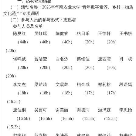
一、活动证明信息
（一）活动名称：
2026
年华南农业大学“青年数字素养、乡村非物质
文化遗产”专项调研
（二）参与人员的参与形式：志愿者
参与人员及名单
陈夏红 吴虹瑶 陈健睿 格日乐 王怡轩 王书妍
（44h） （40h） （40h） （20h） （20h）
（20h）
饶鸣威 曾洁莹 白名汐 蔡钡佳 唐西滢 肖 权
（20h） （20h） （20h） （20h） （20h）
（20h）
李文杰 梁芷晴 文震彪 柯金成 郑莉榕 段语嫣
（18h） （18h） （18h） （17h） （17h）
（16.5h）
唐佳桐 吴曹可 谢美丽 谢德润 游泽蕊 李思怡
（16.5h） （16.5h） （16.5h） （15.3h） （15.3h）
（15.3h）
赵家聪 苏嘉悦 朱法亮 林健良 郑健芬 林书仪