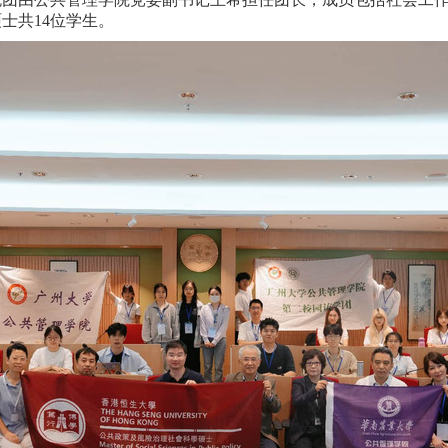
硕士共
1
4
位学生。