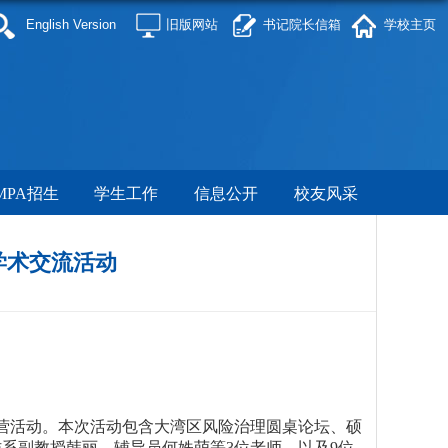
English Version
旧版网站
书记院长信箱
学校主页
MPA招生
学生工作
信息公开
校友风采
学术交流活动
营
活动。本次活动包含大湾区风险治理圆桌论坛、硕
作系
副教授韩丽
、辅导员
何姝萌
等
3
位老师，以及
9
位