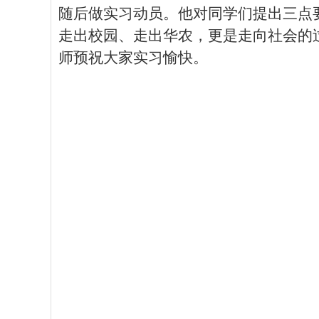
随后做
实习动员
。
他
对
同学们提出三点
走出校园
、
走出华农，更是走向社会
的
师预祝大家实习愉快。