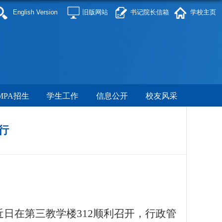
English Version
旧版网站
书记院长信箱
学校主页
MPA招生
学生工作
信息公开
校友风采
行
近日
在第三教学楼
312顺利召开，行政管