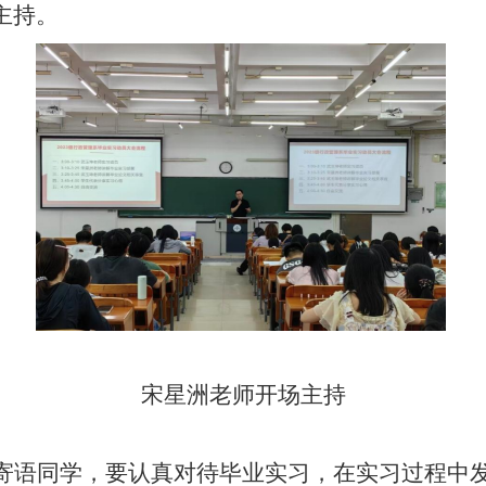
主持。
宋星洲老师开场主持
寄语
同学
，
要认真对待
毕业实习
，在
实习过程中