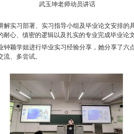
武玉坤老师动员讲话
讲解实习部署
、
实习指导小组
及
毕业论文安排
的
的
耐心
、
缜密的
逻辑
以及扎实的
专业完成毕业论
业
钟颖学姐进行毕业实习经验分享，她分享了六
交流、多尝试。