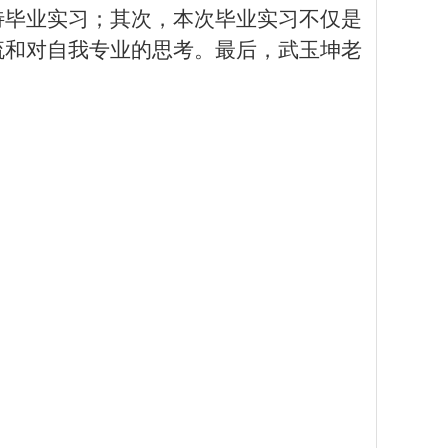
待毕业实习
；
其次，
本次毕业实习不仅
是
流和
对
自我专业的思考。最后，武玉坤老