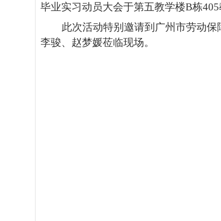
毕业实习动员
大会
于第五教学楼
B栋40
此次活动特别邀请到广州市劳动保
李骏
、
赵梦媛莅临现场。