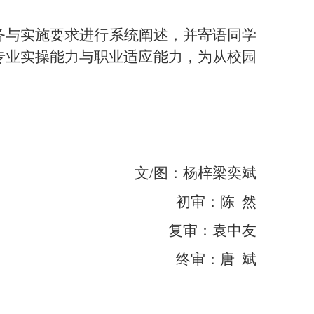
务与实施要求进行系统阐述，并
寄语
同学
专业实操能力与职业适应能力，为从校园
文
/图
：杨梓
梁奕斌
初审：
陈
然
复审：
袁中友
终审：
唐
斌