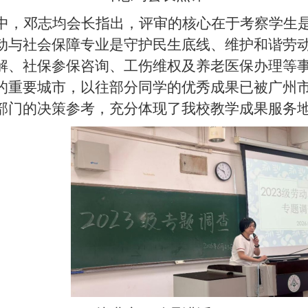
中，
邓志均
会长
指出，评审的核心在于考察学生
动与社会保障专业是守护民生底线、维护和谐劳
解、社保参保咨询、工伤维权及养老医保办理等
的重要城市，
以往
部分同学的优秀
成果
已被
广州
部门
的
决策参考，充分体现了我校教学成果服务