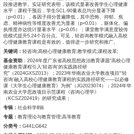
段推进教学。实证研究表明，该模式显著改善学生心理健康
水平：课程干预后，学生SCL-90量表总均分显著下降
（p<0.01），各因子得分普遍降低，其中恐怖、抑郁、焦
虑、精神病性等维度改善尤为显著（p<0.01），躯体化、偏
执维度亦达统计显著水平（p<0.05）；课堂教学满意度较传
统模式提升5.24个百分点。可见，轻咨询教学模式融入高校
心理健康教育课程是有效的，值得进一步研究和推广。
关键词：
轻咨询;高校心理健康教育;教学模式;课程改革;
基金资助
：2024年度广东省高校思想政治教育课题“高校心理
健康教育课程引入‘轻咨询’的实践路径研
究”（2024GXSZ013）；2023年华南农业大学教改项目“‘轻
咨询’融入高校心理健康教育课程的实践路径研究——以必修
课《大学生心理健康教育》为例”（JG2023074）；2024年华
南农业大学思政项目示范课程《咨询心理学》
（KCSZ202419）的研究成果；
专辑：
社会科学Ⅱ辑
专题：
教育理论与教育管理;高等教育
分类号：
G441;G642