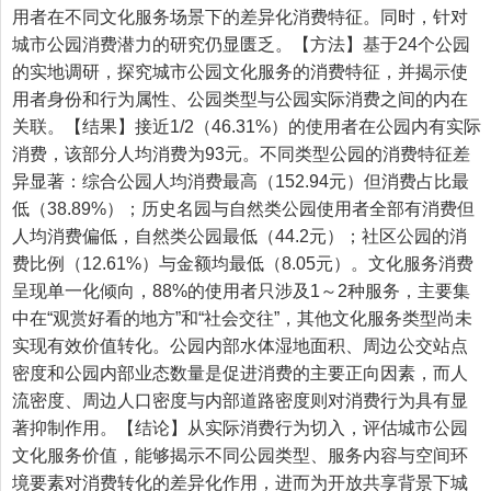
用者在不同文化服务场景下的差异化消费特征。同时，针对
城市公园消费潜力的研究仍显匮乏。【方法】基于24个公园
的实地调研，探究城市公园文化服务的消费特征，并揭示使
用者身份和行为属性、公园类型与公园实际消费之间的内在
关联。【结果】接近1/2（46.31%）的使用者在公园内有实际
消费，该部分人均消费为93元。不同类型公园的消费特征差
异显著：综合公园人均消费最高（152.94元）但消费占比最
低（38.89%）；历史名园与自然类公园使用者全部有消费但
人均消费偏低，自然类公园最低（44.2元）；社区公园的消
费比例（12.61%）与金额均最低（8.05元）。文化服务消费
呈现单一化倾向，88%的使用者只涉及1～2种服务，主要集
中在“观赏好看的地方”和“社会交往”，其他文化服务类型尚未
实现有效价值转化。公园内部水体湿地面积、周边公交站点
密度和公园内部业态数量是促进消费的主要正向因素，而人
流密度、周边人口密度与内部道路密度则对消费行为具有显
著抑制作用。【结论】从实际消费行为切入，评估城市公园
文化服务价值，能够揭示不同公园类型、服务内容与空间环
境要素对消费转化的差异化作用，进而为开放共享背景下城