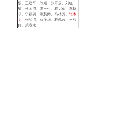
杨
、
王建平
、
刘娟
、
张开云
、
刘红
斌
、杜金沛、
陈玉生
、
程启军
、
李锦
顺
、
李颖奕
、
廖慧卿
、
马林芳
、
张木
明
、
张沁洁
、蔡茂华、林佩云、
王权
典
、咸春龙