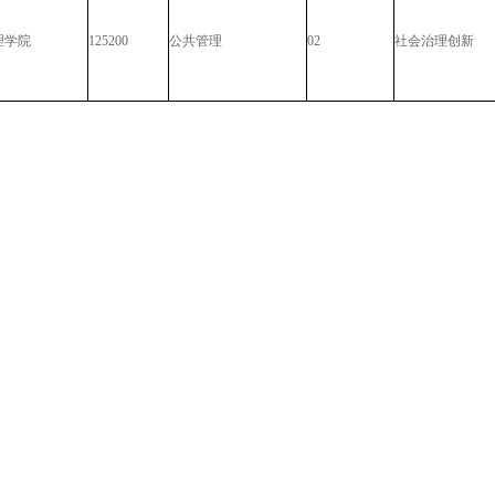
理学院
125200
公共管理
02
社会治理创新