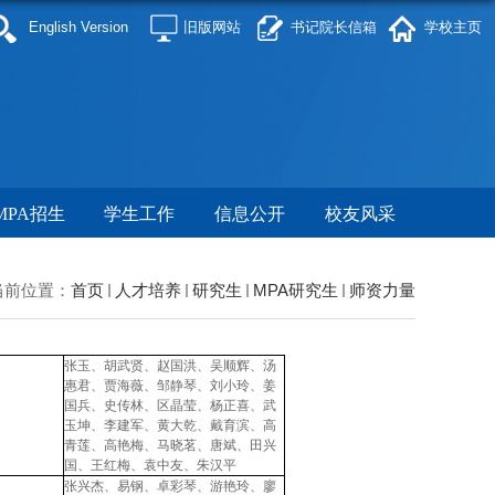
English Version
旧版网站
书记院长信箱
学校主页
MPA招生
学生工作
信息公开
校友风采
当前位置：
首页
人才培养
研究生
MPA研究生
师资力量
张玉
、
胡武贤
、
赵国洪
、
吴顺辉
、
汤
惠君
、
贾海薇
、
邹静琴
、
刘小玲
、
姜
国兵
、
史传林
、
区晶莹
、
杨正喜
、
武
玉坤
、
李建军
、黄大乾、戴育滨、
高
青莲
、
高艳梅
、
马晓茗
、
唐斌
、田兴
国、
王红梅
、
袁中友
、
朱汉平
张兴杰
、
易钢
、
卓彩琴
、
游艳玲
、
廖