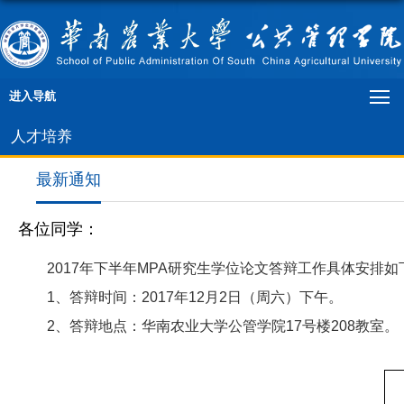
进入导航
人才培养
最新通知
各位同学：
2017
年下半年
MPA
研究生学位论文答辩工作具体安排如
1
、答辩时间：
2017
年
12
月
2
日（周六）下午。
2
、答辩地点：华南农业大学公管学院
17
号楼
208
教室。