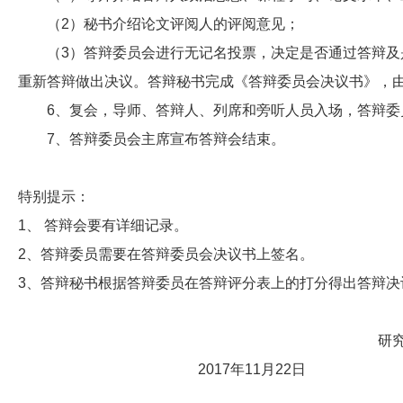
（
2
）秘书介绍论文评阅人的评阅意见；
（
3
）答辩委员会进行无记名投票，决定是否通过答辩及
重新答辩做出决议。答辩秘书完成《答辩委员会决议书》，
6
、复会，导师、答辩人、列席和旁听人员入场，答辩委
7
、答辩委员会主席宣布答辩会结束。
特别提示：
1、
答辩会要有详细记录。
2
、答辩委员需要在答辩委员会决议书上签名。
3
、答辩秘书根据答辩委员在答辩评分表上的打分得出答辩决议
研
2017
年
11
月
22
日