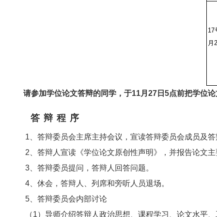
17
月
请参加学位论文答辩的同学，于
11
月
27
日
5
点前把学位论
答
辩
程
序
1
、答辩委员会主席主持会议，宣读答辩委员会成员及答
2
、答辩人宣读《学位论文原创性声明》，并报告论文主
3
、答辩委员提问，答辩人回答问题。
4
、休会，答辩人、列席和旁听人员退场。
5
、答辩委员会内部讨论
（
1
）导师介绍答辩人政治思想、课程学习、论文水平、