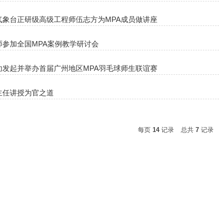
气象台正研级高级工程师伍志方为MPA成员做讲座
师参加全国MPA案例教学研讨会
功发起并举办首届广州地区MPA羽毛球师生联谊赛
主任讲授为官之道
每页
14
记录
总共
7
记录